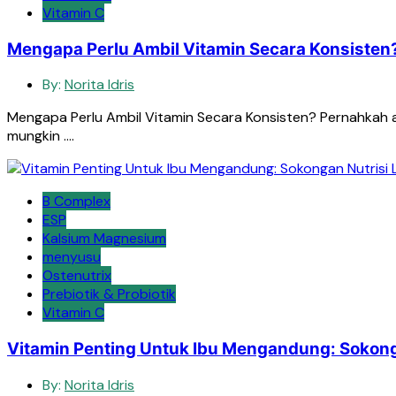
Vitamin C
Mengapa Perlu Ambil Vitamin Secara Konsisten
By:
Norita Idris
Mengapa Perlu Ambil Vitamin Secara Konsisten? Pernahkah 
mungkin ….
B Complex
ESP
Kalsium Magnesium
menyusu
Ostenutrix
Prebiotik & Probiotik
Vitamin C
Vitamin Penting Untuk Ibu Mengandung: Sokong
By:
Norita Idris