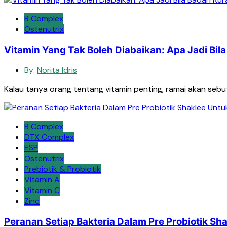
B Complex
Ostenutrix
Vitamin Yang Tak Boleh Diabaikan: Apa Jadi Bil
By:
Norita Idris
Kalau tanya orang tentang vitamin penting, ramai akan sebut
B Complex
DTX Complex
ESP
Ostenutrix
Prebiotik & Probiotik
Vitamin A
Vitamin C
Zinc
Peranan Setiap Bakteria Dalam Pre Probiotik Sh