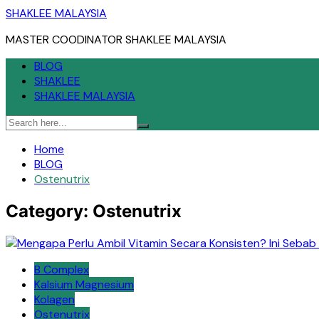
Skip
SHAKLEE MALAYSIA
to
MASTER COODINATOR SHAKLEE MALAYSIA
content
BLOG
SHAKLEE
SHAKLEE MALAYSIA
Home
BLOG
Ostenutrix
Category:
Ostenutrix
B Complex
Kalsium Magnesium
Kolagen
Ostenutrix