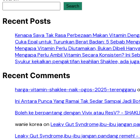
Search
Recent Posts
Kenapa Saya Tak Rasa Perbezaan Makan Vitamin Denga
Cuka Epal untuk Turunkan Berat Badan: 5 Sebab Meng
Mengapa Vitamin Perlu Diutamakan, Bukan Dibeli Hanya
Mengapa Perlu Ambil Vitamin Secara Konsisten? Ini S
Syukur kekalkan pengaktifan keahlian Shaklee, ada juga
Recent Comments
harga-vitamin-shaklee-naik-ogos-2025-terengganu
Ini Antara Punca Yang Ramai Tak Sedar Sampai Jadi Bo
Boleh ke berpantang dengan Vivix atau ResV? - SHAK
wanie korea
on
Leaky Gut Syndrome,ibu-ibu jangan p
Leaky Gut Syndrome,ibu-ibu jangan pandang remeh! 