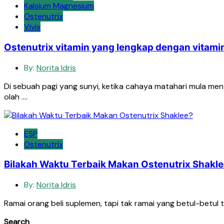
Kalsium Magnesium
Ostenutrix
Vivix
Ostenutrix vitamin yang lengkap dengan vitami
By:
Norita Idris
Di sebuah pagi yang sunyi, ketika cahaya matahari mula m
olah ….
ESP
Ostenutrix
Bilakah Waktu Terbaik Makan Ostenutrix Shakl
By:
Norita Idris
Ramai orang beli suplemen, tapi tak ramai yang betul-betul 
Search