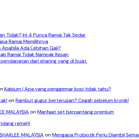
n Tidak? Ini 4 Punca Ramai Tak Sedar
apa Ramai Memilihnya
 Apabila Ada Lebihan Gaji?
ebab Ramai Tidak Nampak Kesan
 pendapatan dari sharing yang di buat.
on
Kalsium | Apa yang penggemar kopi tidak tahu?
tak!
on
Rambut gugur berterusan? Cegah sebelum kronik!
LEE MALAYSIA
on
Manfaat set berpantang premium
andang remeh!
- SHAKLEE MALAYSIA
on
Mengapa Probiotik Perlu Diambil Sem