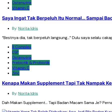
Ostenutrix
Vitamin C
Saya Ingat Tak Berpeluh Itu Normal… Sampai Bada
By:
Norita Idris
“Bestnya dia, tak berpeluh langsung…” Dulu saya selalu cakap 
B Complex
ESP
Ostenutrix
Prebiotik & Probiotik
Vitamin C
Zinc
Kenapa Makan Supplement Tapi Tak Nampak Ke
By:
Norita Idris
Dah Makan Supplement… Tapi Badan Macam Sama Je? Pernah 