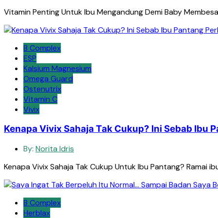
Vitamin Penting Untuk Ibu Mengandung Demi Baby Membesar S
B Complex
ESP
Kalsium Magnesium
Omega Guard
Ostenutrix
Vitamin C
Vivix
Kenapa Vivix Sahaja Tak Cukup? Ini Sebab Ibu P
By:
Norita Idris
Kenapa Vivix Sahaja Tak Cukup Untuk Ibu Pantang? Ramai ib
B Complex
Herblax