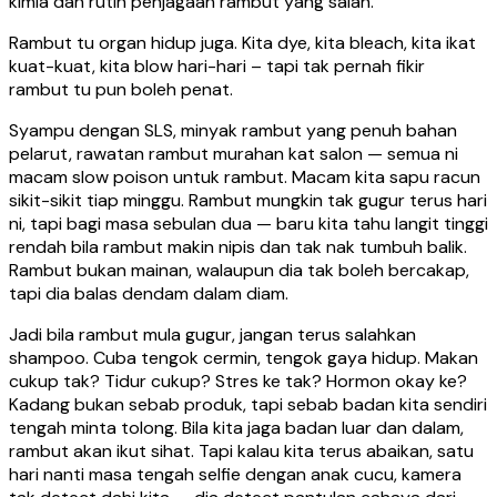
kimia dan rutin penjagaan rambut yang salah.
Rambut tu organ hidup juga. Kita dye, kita bleach, kita ikat
kuat-kuat, kita blow hari-hari – tapi tak pernah fikir
rambut tu pun boleh penat.
Syampu dengan SLS, minyak rambut yang penuh bahan
pelarut, rawatan rambut murahan kat salon — semua ni
macam slow poison untuk rambut. Macam kita sapu racun
sikit-sikit tiap minggu. Rambut mungkin tak gugur terus hari
ni, tapi bagi masa sebulan dua — baru kita tahu langit tinggi
rendah bila rambut makin nipis dan tak nak tumbuh balik.
Rambut bukan mainan, walaupun dia tak boleh bercakap,
tapi dia balas dendam dalam diam.
Jadi bila rambut mula gugur, jangan terus salahkan
shampoo. Cuba tengok cermin, tengok gaya hidup. Makan
cukup tak? Tidur cukup? Stres ke tak? Hormon okay ke?
Kadang bukan sebab produk, tapi sebab badan kita sendiri
tengah minta tolong. Bila kita jaga badan luar dan dalam,
rambut akan ikut sihat. Tapi kalau kita terus abaikan, satu
hari nanti masa tengah selfie dengan anak cucu, kamera