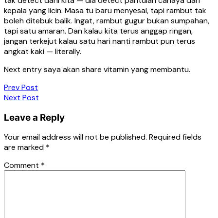
tak detect dahi kita — dia detect pantulan cahaya dari
kepala yang licin. Masa tu baru menyesal, tapi rambut tak
boleh ditebuk balik. Ingat, rambut gugur bukan sumpahan,
tapi satu amaran. Dan kalau kita terus anggap ringan,
jangan terkejut kalau satu hari nanti rambut pun terus
angkat kaki — literally.
Next entry saya akan share vitamin yang membantu.
Post
Prev Post
Next Post
navigation
Leave a Reply
Your email address will not be published.
Required fields
are marked
*
Comment
*