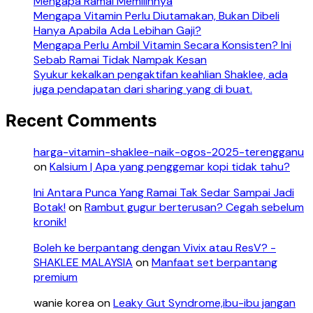
Mengapa Ramai Memilihnya
Mengapa Vitamin Perlu Diutamakan, Bukan Dibeli
Hanya Apabila Ada Lebihan Gaji?
Mengapa Perlu Ambil Vitamin Secara Konsisten? Ini
Sebab Ramai Tidak Nampak Kesan
Syukur kekalkan pengaktifan keahlian Shaklee, ada
juga pendapatan dari sharing yang di buat.
Recent Comments
harga-vitamin-shaklee-naik-ogos-2025-terengganu
on
Kalsium | Apa yang penggemar kopi tidak tahu?
Ini Antara Punca Yang Ramai Tak Sedar Sampai Jadi
Botak!
on
Rambut gugur berterusan? Cegah sebelum
kronik!
Boleh ke berpantang dengan Vivix atau ResV? -
SHAKLEE MALAYSIA
on
Manfaat set berpantang
premium
wanie korea
on
Leaky Gut Syndrome,ibu-ibu jangan