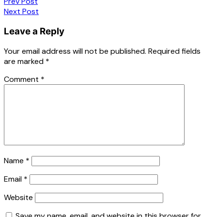
Post
Prev Post
Next Post
navigation
Leave a Reply
Your email address will not be published.
Required fields
are marked
*
Comment
*
Name
*
Email
*
Website
Save my name, email, and website in this browser for