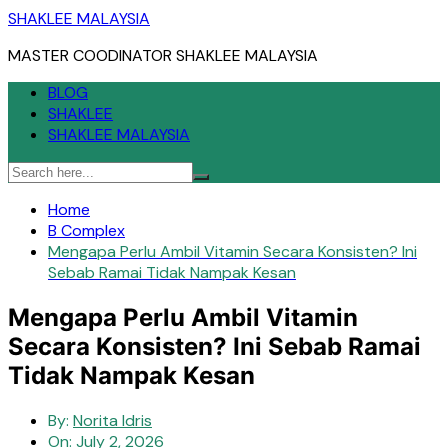
Skip
SHAKLEE MALAYSIA
to
MASTER COODINATOR SHAKLEE MALAYSIA
content
BLOG
SHAKLEE
SHAKLEE MALAYSIA
Home
B Complex
Mengapa Perlu Ambil Vitamin Secara Konsisten? Ini
Sebab Ramai Tidak Nampak Kesan
Mengapa Perlu Ambil Vitamin
Secara Konsisten? Ini Sebab Ramai
Tidak Nampak Kesan
By:
Norita Idris
On:
July 2, 2026