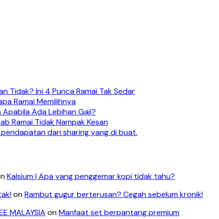
n Tidak? Ini 4 Punca Ramai Tak Sedar
apa Ramai Memilihnya
 Apabila Ada Lebihan Gaji?
ebab Ramai Tidak Nampak Kesan
 pendapatan dari sharing yang di buat.
on
Kalsium | Apa yang penggemar kopi tidak tahu?
tak!
on
Rambut gugur berterusan? Cegah sebelum kronik!
LEE MALAYSIA
on
Manfaat set berpantang premium