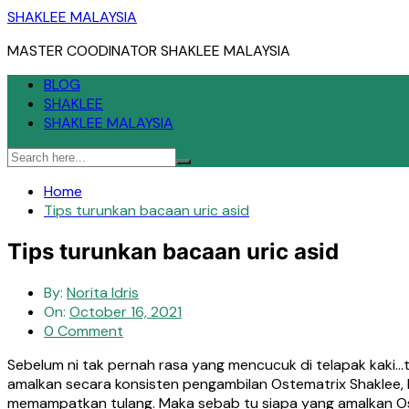
Skip
SHAKLEE MALAYSIA
to
MASTER COODINATOR SHAKLEE MALAYSIA
content
BLOG
SHAKLEE
SHAKLEE MALAYSIA
Home
Tips turunkan bacaan uric asid
Tips turunkan bacaan uric asid
By:
Norita Idris
On:
October 16, 2021
0 Comment
Sebelum ni tak pernah rasa yang mencucuk di telapak kaki…t
amalkan secara konsisten pengambilan Ostematrix Shaklee,
memampatkan tulang. Maka sebab tu siapa yang amalkan Os