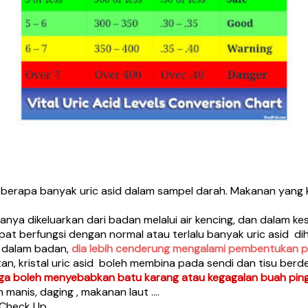
ti berapa banyak uric asid dalam sampel darah. Makanan yang
nya dikeluarkan dari badan melalui air kencing, dan dalam kes 
at berfungsi dengan normal atau terlalu banyak uric asid dih
i dalam badan,
dia lebih cenderung mengalami pembentukan pe
watan, kristal uric asid boleh membina pada sendi dan tisu 
juga boleh menyebabkan batu karang atau kegagalan buah pin
anis, daging , makanan laut ….
h Check Up