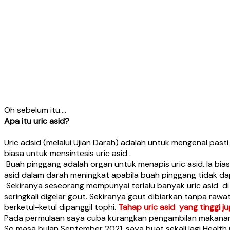
Oh sebelum itu….
Apa itu uric asid?
Uric adsid (melalui Ujian Darah) adalah untuk mengenal pas
biasa untuk mensintesis uric asid .
Buah pinggang adalah organ untuk menapis uric asid. Ia biasa
asid dalam darah meningkat apabila buah pinggang tidak dap
Sekiranya seseorang mempunyai terlalu banyak uric asid d
seringkali digelar gout. Sekiranya gout dibiarkan tanpa ra
berketul-ketul dipanggil tophi.
Tahap uric asid yang tinggi 
Pada permulaan saya cuba kurangkan pengambilan makanan m
So masa bulan September 2021, saya buat sekali lagi Healt