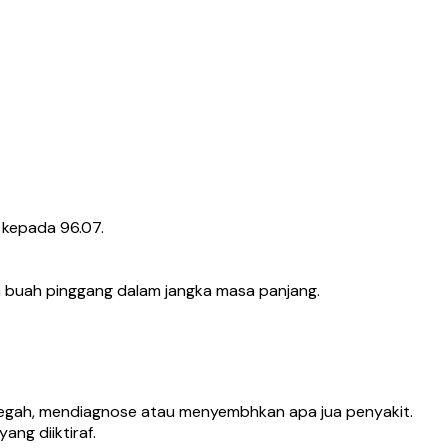
3 kepada 96.07.
a buah pinggang dalam jangka masa panjang.
ncegah, mendiagnose atau menyembhkan apa jua penyakit.
ng diiktiraf.