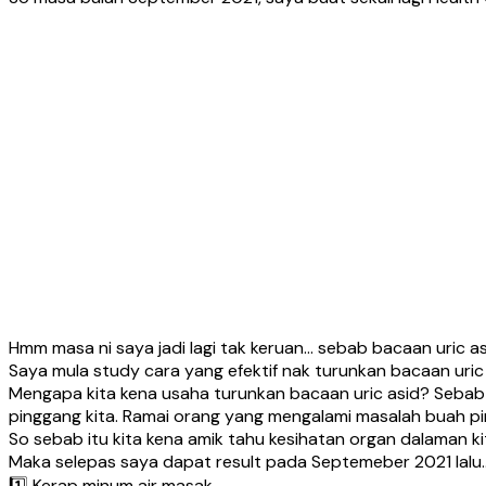
Hmm masa ni saya jadi lagi tak keruan… sebab bacaan uric asi
Saya mula study cara yang efektif nak turunkan bacaan uric 
Mengapa kita kena usaha turunkan bacaan uric asid? Seba
pinggang kita. Ramai orang yang mengalami masalah buah p
So sebab itu kita kena amik tahu kesihatan organ dalaman ki
Maka selepas saya dapat result pada Septemeber 2021 lalu…
1️⃣ Kerap minum air masak