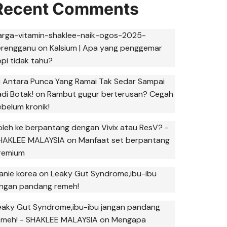
Recent Comments
arga-vitamin-shaklee-naik-ogos-2025-
erengganu
on
Kalsium | Apa yang penggemar
opi tidak tahu?
ni Antara Punca Yang Ramai Tak Sedar Sampai
adi Botak!
on
Rambut gugur berterusan? Cegah
ebelum kronik!
oleh ke berpantang dengan Vivix atau ResV? -
HAKLEE MALAYSIA
on
Manfaat set berpantang
remium
anie korea
on
Leaky Gut Syndrome,ibu-ibu
angan pandang remeh!
eaky Gut Syndrome,ibu-ibu jangan pandang
emeh! - SHAKLEE MALAYSIA
on
Mengapa