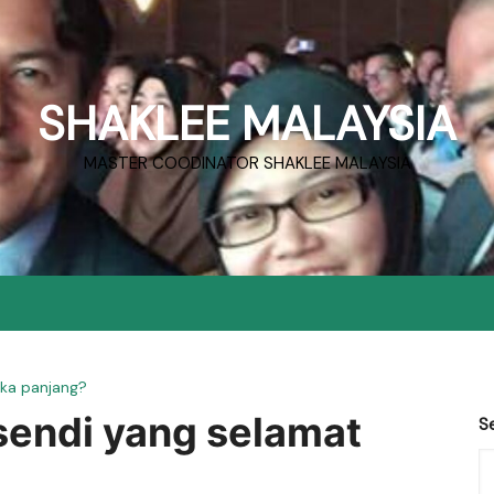
SHAKLEE MALAYSIA
MASTER COODINATOR SHAKLEE MALAYSIA
gka panjang?
 sendi yang selamat
S