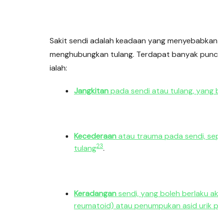
Sakit sendi adalah keadaan yang menyebabkan 
menghubungkan tulang. Terdapat banyak punca
ialah:
Jangkitan
pada sendi atau tulang, yang b
Kecederaan
atau trauma pada sendi, sepe
2
3
tulang
.
Keradangan
sendi, yang boleh berlaku ak
reumatoid) atau penumpukan asid urik p