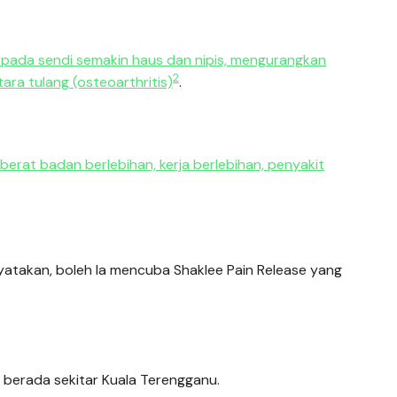
 pada sendi semakin haus dan nipis, mengurangkan
2
ara tulang (osteoarthritis)
.
k, berat badan berlebihan, kerja berlebihan, penyakit
atakan, boleh la mencuba Shaklee Pain Release yang
 berada sekitar Kuala Terengganu.