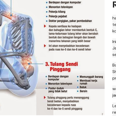
h
t
k
I
J
s
B
S
p
w
j
L
r