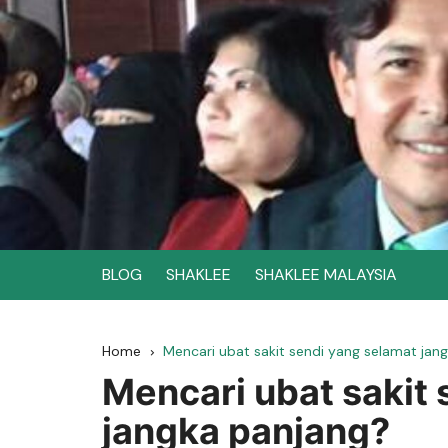
Skip
to
content
BLOG
SHAKLEE
SHAKLEE MALAYSIA
Home
Mencari ubat sakit sendi yang selamat jan
Mencari ubat sakit
jangka panjang?