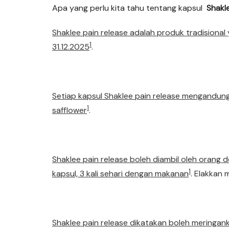
Apa yang perlu kita tahu tentang kapsul
Shakle
Shaklee pain release adalah produk tradisiona
1
31.12.2025
.
Setiap kapsul Shaklee pain release mengandun
1
safflower
.
Shaklee pain release boleh diambil oleh orang
1
kapsul, 3 kali sehari dengan makanan
. Elakkan
Shaklee pain release dikatakan boleh meringank