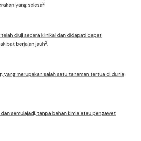
2
gerakan yang selesa
.
elah diuji secara klinikal dan didapati dapat
2
 akibat berjalan jauh
.
er, yang merupakan salah satu tanaman tertua di dunia
 dan semulajadi, tanpa bahan kimia atau pengawet