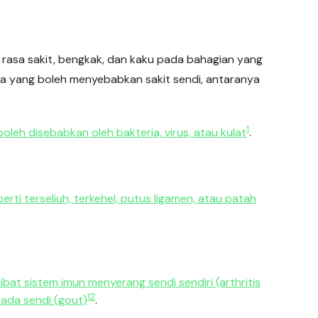
rasa sakit, bengkak, dan kaku pada bahagian yang
 yang boleh menyebabkan sakit sendi, antaranya
1
oleh disebabkan oleh bakteria, virus, atau kulat
.
rti terseliuh, terkehel, putus ligamen, atau patah
ibat sistem imun menyerang sendi sendiri (arthritis
1
2
ada sendi (gout)
.