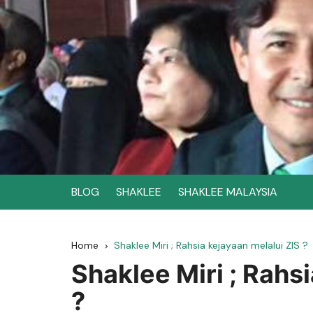
Skip
to
content
BLOG
SHAKLEE
SHAKLEE MALAYSIA
Home
Shaklee Miri ; Rahsia kejayaan melalui ZIS ?
Shaklee Miri ; Rahs
?