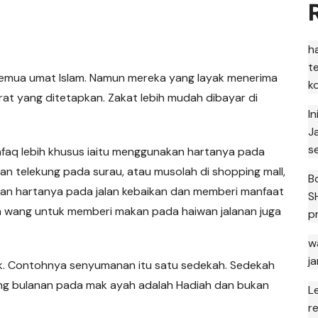
h
t
s semua umat Islam. Namun mereka yang layak menerima
k
at yang ditetapkan. Zakat lebih mudah dibayar di
I
J
s
nfaq lebih khusus iaitu menggunakan hartanya pada
an telekung pada surau, atau musolah di shopping mall,
B
an hartanya pada jalan kebaikan dan memberi manfaat
S
 wang untuk memberi makan pada haiwan jalanan juga
p
w
j
uk. Contohnya senyumanan itu satu sedekah. Sedekah
ang bulanan pada mak ayah adalah Hadiah dan bukan
L
r