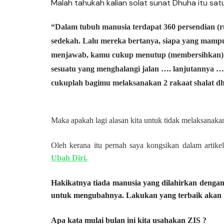
Malah tahukah kalian solat sunat Dhuha itu sa
“Dalam tubuh manusia terdapat 360 persendian (rua
sedekah. Lalu mereka bertanya, siapa yang mamp
menjawab, kamu cukup menutup (membersihkan) a
sesuatu yang menghalangi jalan …. lanjutannya …
cukuplah bagimu melaksanakan 2 rakaat shalat 
Maka apakah lagi alasan kita untuk tidak melaksanaka
Oleh kerana itu pernah saya kongsikan dalam artike
Ubah Diri.
Hakikatnya tiada manusia yang dilahirkan dengan
untuk mengubahnya. Lakukan yang terbaik akan m
Apa kata mulai bulan ini kita usahakan ZIS ?