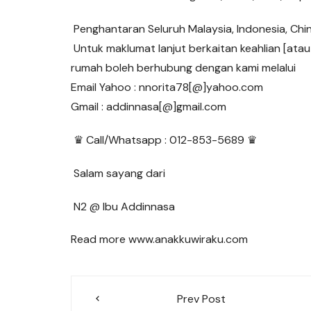
Penghantaran Seluruh Malaysia, Indonesia, Chin
Untuk maklumat lanjut berkaitan keahlian [ata
rumah boleh berhubung dengan kami melalui
Email Yahoo : nnorita78[@]yahoo.com
Gmail : addinnasa[@]gmail.com
♛ Call/Whatsapp : 012-853-5689 ♛
Salam sayang dari
N2 @ Ibu Addinnasa
Read more www.anakkuwiraku.com
Post
Prev Post