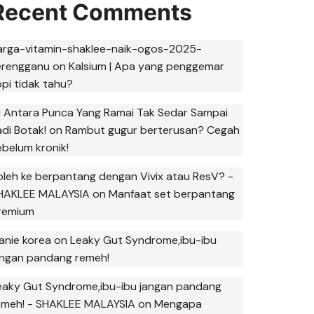
Recent Comments
arga-vitamin-shaklee-naik-ogos-2025-
erengganu
on
Kalsium | Apa yang penggemar
opi tidak tahu?
ni Antara Punca Yang Ramai Tak Sedar Sampai
adi Botak!
on
Rambut gugur berterusan? Cegah
ebelum kronik!
oleh ke berpantang dengan Vivix atau ResV? -
HAKLEE MALAYSIA
on
Manfaat set berpantang
remium
anie korea
on
Leaky Gut Syndrome,ibu-ibu
angan pandang remeh!
eaky Gut Syndrome,ibu-ibu jangan pandang
emeh! - SHAKLEE MALAYSIA
on
Mengapa