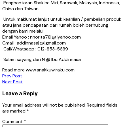
Penghantaran Shaklee Miri, Sarawak, Malaysia, Indonesia,
China dan Taiwan.
Untuk maklumat lanjut untuk keahlian / pembelian produk
atau jana pendapatan dari rumah boleh berhubung
dengan kami melalui
Email Yahoo : nnorita78[@]yahoo.com
Gmail : addinnasa[@]gmail.com
Call/Whatsapp : 012-853-5689
Salam sayang dari N @ Ibu Addinnasa
Read more www.anakkuwiraku.com
Post
Prev Post
Next Post
navigation
Leave a Reply
Your email address will not be published.
Required fields
are marked
*
Comment
*