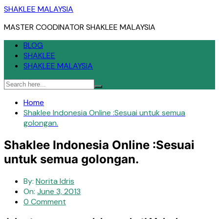
Skip
SHAKLEE MALAYSIA
to
MASTER COODINATOR SHAKLEE MALAYSIA
content
BLOG
SHAKLEE
SHAKLEE MALAYSIA
Home
Shaklee Indonesia Online :Sesuai untuk semua
golongan.
Shaklee Indonesia Online :Sesuai
untuk semua golongan.
By:
Norita Idris
On:
June 3, 2013
0 Comment