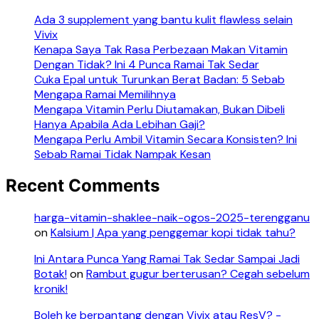
Ada 3 supplement yang bantu kulit flawless selain
Vivix
Kenapa Saya Tak Rasa Perbezaan Makan Vitamin
Dengan Tidak? Ini 4 Punca Ramai Tak Sedar
Cuka Epal untuk Turunkan Berat Badan: 5 Sebab
Mengapa Ramai Memilihnya
Mengapa Vitamin Perlu Diutamakan, Bukan Dibeli
Hanya Apabila Ada Lebihan Gaji?
Mengapa Perlu Ambil Vitamin Secara Konsisten? Ini
Sebab Ramai Tidak Nampak Kesan
Recent Comments
harga-vitamin-shaklee-naik-ogos-2025-terengganu
on
Kalsium | Apa yang penggemar kopi tidak tahu?
Ini Antara Punca Yang Ramai Tak Sedar Sampai Jadi
Botak!
on
Rambut gugur berterusan? Cegah sebelum
kronik!
Boleh ke berpantang dengan Vivix atau ResV? -