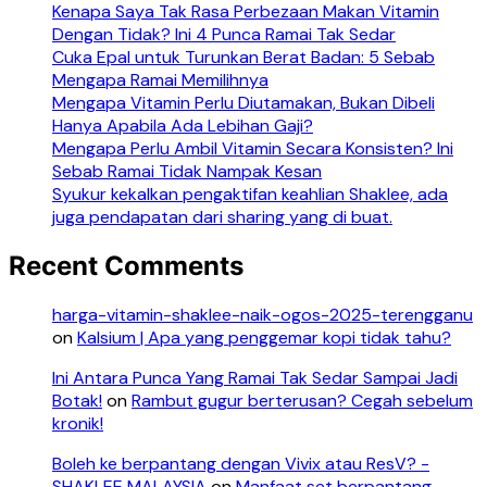
Kenapa Saya Tak Rasa Perbezaan Makan Vitamin
Dengan Tidak? Ini 4 Punca Ramai Tak Sedar
Cuka Epal untuk Turunkan Berat Badan: 5 Sebab
Mengapa Ramai Memilihnya
Mengapa Vitamin Perlu Diutamakan, Bukan Dibeli
Hanya Apabila Ada Lebihan Gaji?
Mengapa Perlu Ambil Vitamin Secara Konsisten? Ini
Sebab Ramai Tidak Nampak Kesan
Syukur kekalkan pengaktifan keahlian Shaklee, ada
juga pendapatan dari sharing yang di buat.
Recent Comments
harga-vitamin-shaklee-naik-ogos-2025-terengganu
on
Kalsium | Apa yang penggemar kopi tidak tahu?
Ini Antara Punca Yang Ramai Tak Sedar Sampai Jadi
Botak!
on
Rambut gugur berterusan? Cegah sebelum
kronik!
Boleh ke berpantang dengan Vivix atau ResV? -
SHAKLEE MALAYSIA
on
Manfaat set berpantang