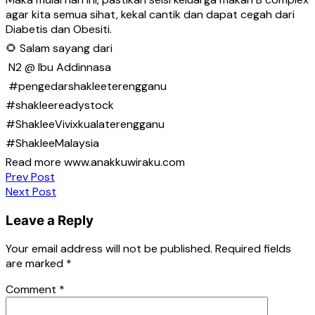
agar kita semua sihat, kekal cantik dan dapat cegah dari
Diabetis dan Obesiti.
🌻 Salam sayang dari
N2 @ Ibu Addinnasa
#pengedarshakleeterengganu
#shakleereadystock
#ShakleeVivixkualaterengganu
#ShakleeMalaysia
Read more www.anakkuwiraku.com
Post
Prev Post
Next Post
navigation
Leave a Reply
Your email address will not be published.
Required fields
are marked
*
Comment
*