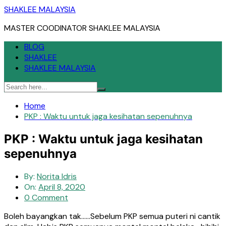
Skip
SHAKLEE MALAYSIA
to
MASTER COODINATOR SHAKLEE MALAYSIA
content
BLOG
SHAKLEE
SHAKLEE MALAYSIA
Home
PKP : Waktu untuk jaga kesihatan sepenuhnya
PKP : Waktu untuk jaga kesihatan
sepenuhnya
By:
Norita Idris
On:
April 8, 2020
0 Comment
Boleh bayangkan tak……Sebelum PKP semua puteri ni cantik