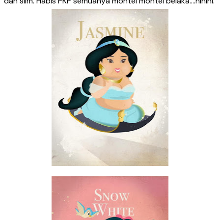
dan slim. Habis PKP semuanya montel montel belaka….hihihi.