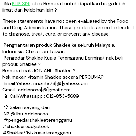
Sila
KLIK SINI
. atau Berminat untuk dapatkan harga lebih
jimat dan kelebihan lain ?
These statements have not been evaluated by the Food
and Drug Administration. These products are not intended
to diagnose, treat, cure, or prevent any disease.
Penghantaran produk Shaklee ke seluruh Malaysia,
Indonesia, China dan Taiwan.
Pengedar Shaklee Kuala Terengganu Berminat nak beli
produk Shaklee ?
Berminat nak JOIN AHLI Shaklee ?
Nak makan vitamin Shaklee secara PERCUMA?
Email Yahoo : nnorita78[@]yahoo.com
Gmail : addinnasa[@]gmail.com
📱 Call/Whatsapp : 012-853-5689
🌻 Salam sayang dari
N2 @ Ibu Addinnasa
#pengedarshakleeterengganu
#shakleereadystock
#ShakleeVivixkualaterengganu