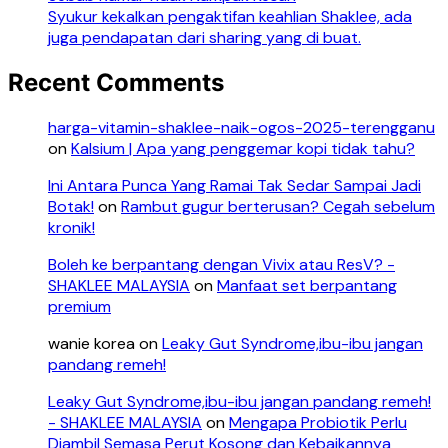
Syukur kekalkan pengaktifan keahlian Shaklee, ada
juga pendapatan dari sharing yang di buat.
Recent Comments
harga-vitamin-shaklee-naik-ogos-2025-terengganu
on
Kalsium | Apa yang penggemar kopi tidak tahu?
Ini Antara Punca Yang Ramai Tak Sedar Sampai Jadi
Botak!
on
Rambut gugur berterusan? Cegah sebelum
kronik!
Boleh ke berpantang dengan Vivix atau ResV? -
SHAKLEE MALAYSIA
on
Manfaat set berpantang
premium
wanie korea
on
Leaky Gut Syndrome,ibu-ibu jangan
pandang remeh!
Leaky Gut Syndrome,ibu-ibu jangan pandang remeh!
- SHAKLEE MALAYSIA
on
Mengapa Probiotik Perlu
Diambil Semasa Perut Kosong dan Kebaikannya