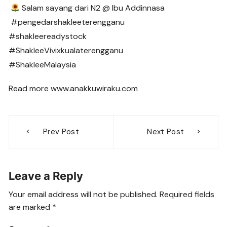
Salam sayang dari N2 @ Ibu Addinnasa
#pengedarshakleeterengganu
#shakleereadystock
#ShakleeVivixkualaterengganu
#ShakleeMalaysia
Read more www.anakkuwiraku.com
Post
Prev Post
Next Post
navigation
Leave a Reply
Your email address will not be published.
Required fields
are marked
*