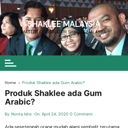
Skip
to
content
SHAKLEE MALAYSIA
MASTER COODINATOR SHAKLEE MALAYSIA
Home
Produk Shaklee ada Gum Arabic?
Produk Shaklee ada Gum
Arabic?
By:
Norita Idris
On:
April 24, 2020
0 Comment
Ada sesetengah orang mudah alami sembelit terutama 