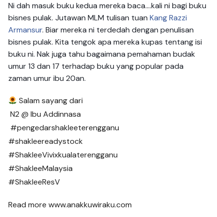
Ni dah masuk buku kedua mereka baca….kali ni bagi buku
bisnes pulak. Jutawan MLM tulisan tuan
Kang Razzi
Armansur
. Biar mereka ni terdedah dengan penulisan
bisnes pulak. Kita tengok apa mereka kupas tentang isi
buku ni. Nak juga tahu bagaimana pemahaman budak
umur 13 dan 17 terhadap buku yang popular pada
zaman umur ibu 20an.
Salam sayang dari
N2 @ Ibu Addinnasa
#pengedarshakleeterengganu
#shakleereadystock
#ShakleeVivixkualaterengganu
#ShakleeMalaysia
#ShakleeResV
Read more www.anakkuwiraku.com