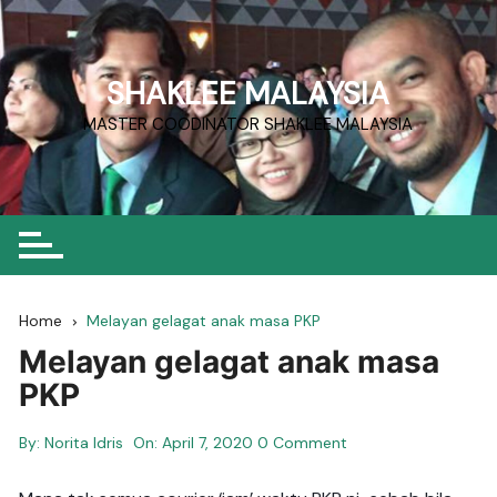
Skip
to
content
SHAKLEE MALAYSIA
MASTER COODINATOR SHAKLEE MALAYSIA
Home
Melayan gelagat anak masa PKP
Melayan gelagat anak masa
PKP
By:
Norita Idris
On:
April 7, 2020
0 Comment