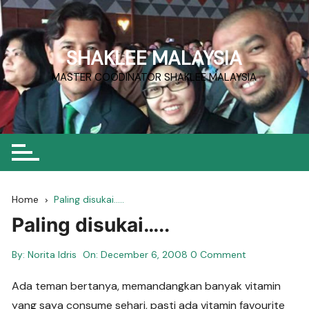
Skip
to
content
SHAKLEE MALAYSIA
MASTER COODINATOR SHAKLEE MALAYSIA
Home
Paling disukai…..
Paling disukai…..
By:
Norita Idris
On:
December 6, 2008
0 Comment
Ada teman bertanya, memandangkan banyak vitamin
yang saya consume sehari, pasti ada vitamin favourite