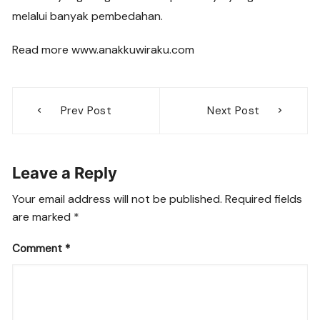
melalui banyak pembedahan.
Read more www.anakkuwiraku.com
Post
Prev Post
Next Post
navigation
Leave a Reply
Your email address will not be published.
Required fields
are marked
*
Comment
*