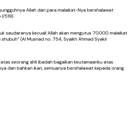
esungguhnya Allah dan para malaikat-Nya bershalawat
 I/519)
guk saudaranya kecuali Allah akan mengutus 70.000 malaikat
 shubuh” (Al Musnad no. 754, Syaikh Ahmad Syakir
m atas seorang ahli ibadah bagaikan keutamaanku atas
ngnya dan bahkan ikan, semuanya bershalawat kepada orang