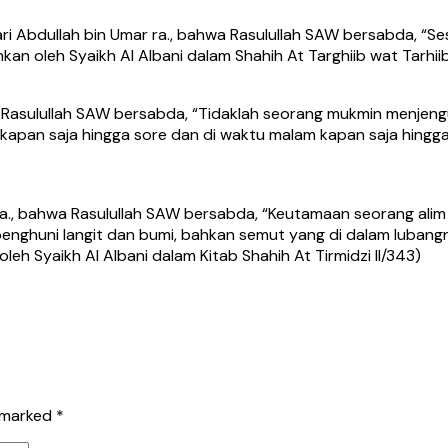
i Abdullah bin Umar ra., bahwa Rasulullah SAW bersabda, “S
an oleh Syaikh Al Albani dalam Shahih At Targhiib wat Tarhiib
wa Rasulullah SAW bersabda, “Tidaklah seorang mukmin menjen
apan saja hingga sore dan di waktu malam kapan saja hingga
 ra., bahwa Rasulullah SAW bersabda, “Keutamaan seorang ali
 penghuni langit dan bumi, bahkan semut yang di dalam luba
eh Syaikh Al Albani dalam Kitab Shahih At Tirmidzi II/343)
e marked
*