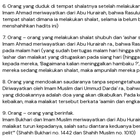
6. Orang yang duduk di tempat shalatnya setelah melakukan
Imam Ahmad meriwayatkan dari Abu Hurairah, bahwa Rasululla
tempat shalat dimana ia melakukan shalat, selama ia belum b
menshahihkan hadits ini)
7. Orang – orang yang melakukan shalat shubuh dan ‘ashar 
Imam Ahmad meriwayatkan dari Abu Hurairah ra., bahwa Rasu
pada malam hari (yang sudah bertugas malam hari hingga shu
‘ashar dan malaikat yang ditugaskan pada siang hari (hingga 
kepada mereka, ‘Bagaimana kalian meninggalkan hambaku ?’
mereka sedang melakukan shalat, maka ampunilah mereka pada
8. Orang yang mendoakan saudaranya tanpa sepengetahuan
Diriwayatkan oleh Imam Muslim dari Ummud Darda’ ra., bah
yang didoakannya adalah doa yang akan dikabulkan. Pada ke
kebaikan, maka malaikat tersebut berkata ‘aamiin dan engk
9. Orang – orang yang berinfak.
Imam Bukhari dan Imam Muslim meriwayatkan dari Abu Hurair
malaikat turun kepadanya, salah satu diantara keduanya berka
pelit’” (Shahih Bukhari no. 1442 dan Shahih Muslim no. 1010)