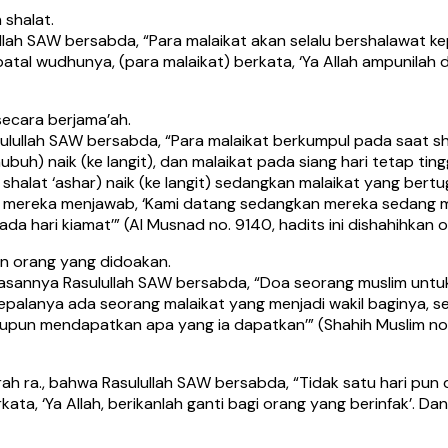
 shalat.
h SAW bersabda, “Para malaikat akan selalu bershalawat kepa
atal wudhunya, (para malaikat) berkata, ‘Ya Allah ampunilah d
secara berjama’ah.
lullah SAW bersabda, “Para malaikat berkumpul pada saat sh
buh) naik (ke langit), dan malaikat pada siang hari tetap ti
shalat ‘ashar) naik (ke langit) sedangkan malaikat yang bertu
, mereka menjawab, ‘Kami datang sedangkan mereka sedang m
 hari kiamat’” (Al Musnad no. 9140, hadits ini dishahihkan 
 orang yang didoakan.
wasannya Rasulullah SAW bersabda, “Doa seorang muslim unt
palanya ada seorang malaikat yang menjadi wakil baginya, s
aupun mendapatkan apa yang ia dapatkan’” (Shahih Muslim no
ah ra., bahwa Rasulullah SAW bersabda, “Tidak satu hari pun
ta, ‘Ya Allah, berikanlah ganti bagi orang yang berinfak’. Dan