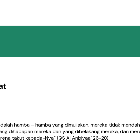
at
u) adalah hamba – hamba yang dimuliakan, mereka tidak mend
 yang dihadapan mereka dan yang dibelakang mereka, dan mer
 karena takut kepada-Nya” (QS Al Anbiyaa’ 26-28)