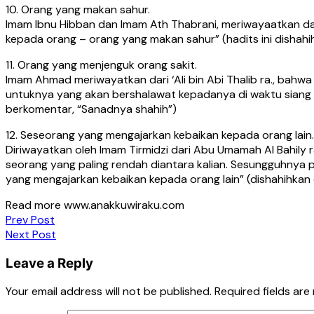
10. Orang yang makan sahur.
Imam Ibnu Hibban dan Imam Ath Thabrani, meriwayaatkan dar
kepada orang – orang yang makan sahur” (hadits ini dishahihk
11. Orang yang menjenguk orang sakit.
Imam Ahmad meriwayatkan dari ‘Ali bin Abi Thalib ra., bah
untuknya yang akan bershalawat kepadanya di waktu siang k
berkomentar, “Sanadnya shahih”)
12. Seseorang yang mengajarkan kebaikan kepada orang lain.
Diriwayatkan oleh Imam Tirmidzi dari Abu Umamah Al Bahily
seorang yang paling rendah diantara kalian. Sesungguhnya
yang mengajarkan kebaikan kepada orang lain” (dishahihkan ol
Read more www.anakkuwiraku.com
Post
Prev Post
Next Post
navigation
Leave a Reply
Your email address will not be published.
Required fields ar