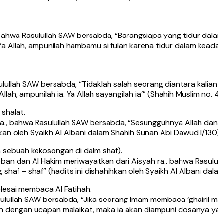
 bahwa Rasulullah SAW bersabda, “Barangsiapa yang tidur dal
 Allah, ampunilah hambamu si fulan karena tidur dalam keadaan
ulullah SAW bersabda, “Tidaklah salah seorang diantara kali
ah, ampunilah ia. Ya Allah sayangilah ia’” (Shahih Muslim no. 
shalat.
 ra., bahwa Rasulullah SAW bersabda, “Sesungguhnya Allah da
kan oleh Syaikh Al Albani dalam Shahih Sunan Abi Dawud I/130
sebuah kekosongan di dalm shaf).
bban dan Al Hakim meriwayatkan dari Aisyah ra., bahwa Rasul
f – shaf” (hadits ini dishahihkan oleh Syaikh Al Albani dala
lesai membaca Al Fatihah.
ulullah SAW bersabda, “Jika seorang Imam membaca ‘ghairil m
an dengan ucapan malaikat, maka ia akan diampuni dosanya yan