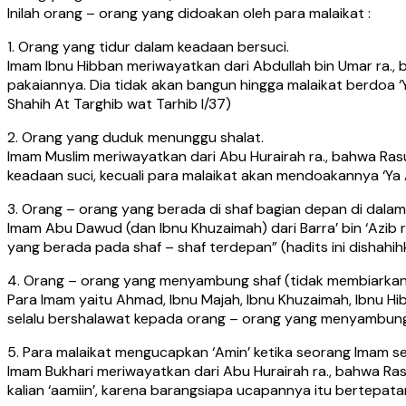
Inilah orang – orang yang didoakan oleh para malaikat :
1. Orang yang tidur dalam keadaan bersuci.
Imam Ibnu Hibban meriwayatkan dari Abdullah bin Umar ra.,
pakaiannya. Dia tidak akan bangun hingga malaikat berdoa ‘Ya
Shahih At Targhib wat Tarhib I/37)
2. Orang yang duduk menunggu shalat.
Imam Muslim meriwayatkan dari Abu Hurairah ra., bahwa Ras
keadaan suci, kecuali para malaikat akan mendoakannya ‘Ya All
3. Orang – orang yang berada di shaf bagian depan di dalam 
Imam Abu Dawud (dan Ibnu Khuzaimah) dari Barra’ bin ‘Azib
yang berada pada shaf – shaf terdepan” (hadits ini dishahih
4. Orang – orang yang menyambung shaf (tidak membiarkan 
Para Imam yaitu Ahmad, Ibnu Majah, Ibnu Khuzaimah, Ibnu Hi
selalu bershalawat kepada orang – orang yang menyambung sha
5. Para malaikat mengucapkan ‘Amin’ ketika seorang Imam se
Imam Bukhari meriwayatkan dari Abu Hurairah ra., bahwa Ras
kalian ‘aamiin’, karena barangsiapa ucapannya itu bertepat