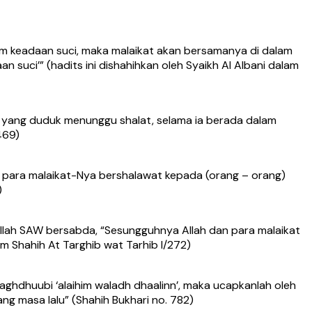
am keadaan suci, maka malaikat akan bersamanya di dalam
 suci’” (hadits ini dishahihkan oleh Syaikh Al Albani dalam
an yang duduk menunggu shalat, selama ia berada dalam
469)
n para malaikat-Nya bershalawat kepada (orang – orang)
)
ullah SAW bersabda, “Sesungguhnya Allah dan para malaikat
m Shahih At Targhib wat Tarhib I/272)
aghdhuubi ‘alaihim waladh dhaalinn’, maka ucapkanlah oleh
g masa lalu” (Shahih Bukhari no. 782)