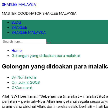
Skip
SHAKLEE MALAYSIA
to
MASTER COODINATOR SHAKLEE MALAYSIA
content
BLOG
SHAKLEE
SHAKLEE MALAYSIA
Home
Golongan yang didoakan para malaikat
Golongan yang didoakan para malaik
By:
Norita Idris
On:
July 7, 2008
0 Comment
Allah SWT berfirman, “Sebenarnya (malaikat – malaikat it
perintah – perintah-Nya. Allah mengetahui segala sesuatu
orang yang diridhai Allah, dan mereka selalu berhati – hati