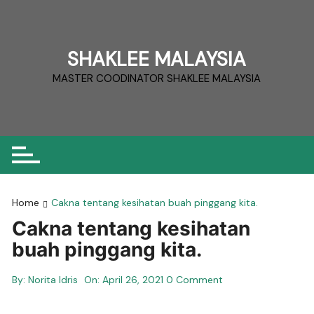
Skip
to
content
SHAKLEE MALAYSIA
MASTER COODINATOR SHAKLEE MALAYSIA
Home
Cakna tentang kesihatan buah pinggang kita.
Cakna tentang kesihatan
buah pinggang kita.
By:
Norita Idris
On:
April 26, 2021
0 Comment