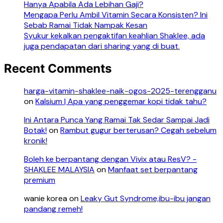
Hanya Apabila Ada Lebihan Gaji?
Mengapa Perlu Ambil Vitamin Secara Konsisten? Ini
Sebab Ramai Tidak Nampak Kesan
Syukur kekalkan pengaktifan keahlian Shaklee, ada
juga pendapatan dari sharing yang di buat.
Recent Comments
harga-vitamin-shaklee-naik-ogos-2025-terengganu
on
Kalsium | Apa yang penggemar kopi tidak tahu?
Ini Antara Punca Yang Ramai Tak Sedar Sampai Jadi
Botak!
on
Rambut gugur berterusan? Cegah sebelum
kronik!
Boleh ke berpantang dengan Vivix atau ResV? -
SHAKLEE MALAYSIA
on
Manfaat set berpantang
premium
wanie korea
on
Leaky Gut Syndrome,ibu-ibu jangan
pandang remeh!