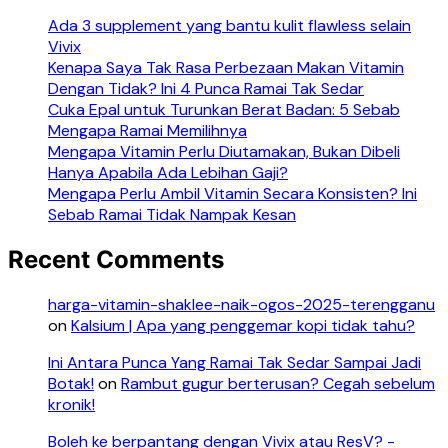
Ada 3 supplement yang bantu kulit flawless selain
Vivix
Kenapa Saya Tak Rasa Perbezaan Makan Vitamin
Dengan Tidak? Ini 4 Punca Ramai Tak Sedar
Cuka Epal untuk Turunkan Berat Badan: 5 Sebab
Mengapa Ramai Memilihnya
Mengapa Vitamin Perlu Diutamakan, Bukan Dibeli
Hanya Apabila Ada Lebihan Gaji?
Mengapa Perlu Ambil Vitamin Secara Konsisten? Ini
Sebab Ramai Tidak Nampak Kesan
Recent Comments
harga-vitamin-shaklee-naik-ogos-2025-terengganu
on
Kalsium | Apa yang penggemar kopi tidak tahu?
Ini Antara Punca Yang Ramai Tak Sedar Sampai Jadi
Botak!
on
Rambut gugur berterusan? Cegah sebelum
kronik!
Boleh ke berpantang dengan Vivix atau ResV? -