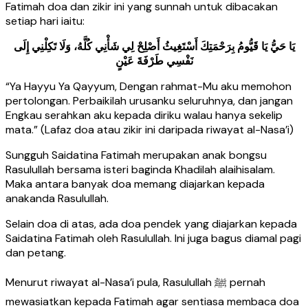
Fatimah doa dan zikir ini yang sunnah untuk dibacakan
setiap hari iaitu:
يَا حَيُّ يَا قَيُّومُ بِرَحْمَتِكَ أَسْتَغِيثُ أَصْلِحْ لِي شَأْنِي كُلَّهُ، وَلَا تَكِلْنِي إِلَى
نَفْسِي طَرْفَةَ عَيْنٍ
“Ya Hayyu Ya Qayyum, Dengan rahmat-Mu aku memohon
pertolongan. Perbaikilah urusanku seluruhnya, dan jangan
Engkau serahkan aku kepada diriku walau hanya sekelip
mata.” (Lafaz doa atau zikir ini daripada riwayat al-Nasa’i)
Sungguh Saidatina Fatimah merupakan anak bongsu
Rasulullah bersama isteri baginda Khadilah alaihisalam.
Maka antara banyak doa memang diajarkan kepada
anakanda Rasulullah.
Selain doa di atas, ada doa pendek yang diajarkan kepada
Saidatina Fatimah oleh Rasulullah. Ini juga bagus diamal pagi
dan petang.
Menurut riwayat al-Nasa’i pula, Rasulullah ﷺ pernah
mewasiatkan kepada Fatimah agar sentiasa membaca doa