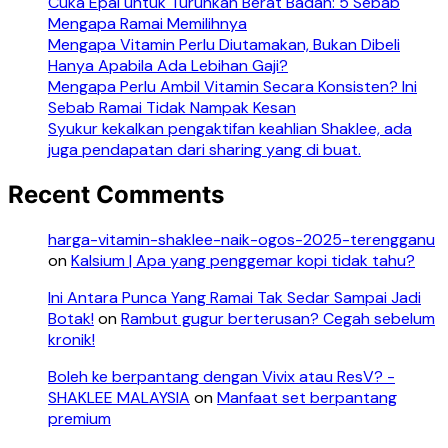
Cuka Epal untuk Turunkan Berat Badan: 5 Sebab
Mengapa Ramai Memilihnya
Mengapa Vitamin Perlu Diutamakan, Bukan Dibeli
Hanya Apabila Ada Lebihan Gaji?
Mengapa Perlu Ambil Vitamin Secara Konsisten? Ini
Sebab Ramai Tidak Nampak Kesan
Syukur kekalkan pengaktifan keahlian Shaklee, ada
juga pendapatan dari sharing yang di buat.
Recent Comments
harga-vitamin-shaklee-naik-ogos-2025-terengganu
on
Kalsium | Apa yang penggemar kopi tidak tahu?
Ini Antara Punca Yang Ramai Tak Sedar Sampai Jadi
Botak!
on
Rambut gugur berterusan? Cegah sebelum
kronik!
Boleh ke berpantang dengan Vivix atau ResV? -
SHAKLEE MALAYSIA
on
Manfaat set berpantang
premium