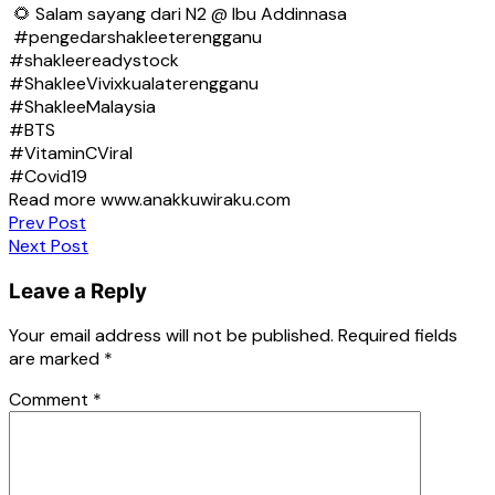
🌻 Salam sayang dari N2 @ Ibu Addinnasa
#pengedarshakleeterengganu
#shakleereadystock
#ShakleeVivixkualaterengganu
#ShakleeMalaysia
#BTS
#VitaminCViral
#Covid19
Read more www.anakkuwiraku.com
Post
Prev Post
Next Post
navigation
Leave a Reply
Your email address will not be published.
Required fields
are marked
*
Comment
*