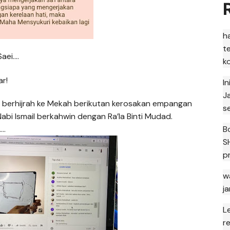
h
t
Saei….
k
r!
I
J
 berhijrah ke Mekah berikutan kerosakan empangan
s
bi Ismail berkahwin dengan Ra’la Binti Mudad.
….
B
S
p
w
j
L
r