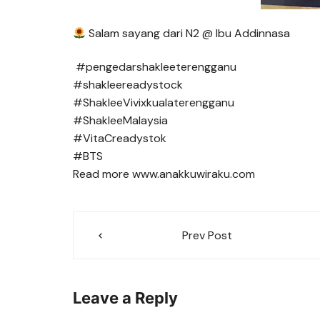
Salam sayang dari N2 @ Ibu Addinnasa
#pengedarshakleeterengganu
#shakleereadystock
#ShakleeVivixkualaterengganu
#ShakleeMalaysia
#VitaCreadystok
#BTS
Read more www.anakkuwiraku.com
Post
Prev Post
navigation
Leave a Reply