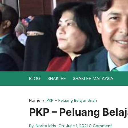
Skip
to
content
BLOG
SHAKLEE
SHAKLEE MALAYSIA
Home
PKP – Peluang Belajar Sirah
PKP – Peluang Belaj
By:
Norita Idris
On:
June 1, 2021
0 Comment