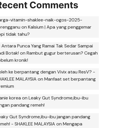
Recent Comments
arga-vitamin-shaklee-naik-ogos-2025-
erengganu
on
Kalsium | Apa yang penggemar
opi tidak tahu?
ni Antara Punca Yang Ramai Tak Sedar Sampai
adi Botak!
on
Rambut gugur berterusan? Cegah
ebelum kronik!
oleh ke berpantang dengan Vivix atau ResV? -
HAKLEE MALAYSIA
on
Manfaat set berpantang
remium
anie korea
on
Leaky Gut Syndrome,ibu-ibu
angan pandang remeh!
eaky Gut Syndrome,ibu-ibu jangan pandang
emeh! - SHAKLEE MALAYSIA
on
Mengapa