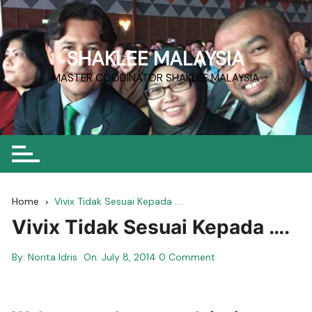
Skip
to
content
SHAKLEE MALAYSIA
MASTER COODINATOR SHAKLEE MALAYSIA
Home
Vivix Tidak Sesuai Kepada ….
Vivix Tidak Sesuai Kepada ….
By:
Norita Idris
On:
July 8, 2014
0 Comment