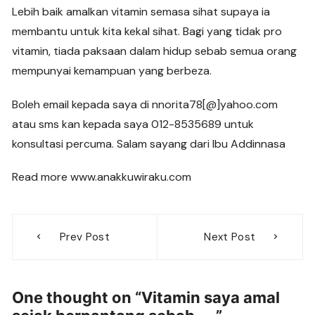
Lebih baik amalkan vitamin semasa sihat supaya ia
membantu untuk kita kekal sihat. Bagi yang tidak pro
vitamin, tiada paksaan dalam hidup sebab semua orang
mempunyai kemampuan yang berbeza.
Boleh email kepada saya di nnorita78[@]yahoo.com
atau sms kan kepada saya 012-8535689 untuk
konsultasi percuma. Salam sayang dari Ibu Addinnasa
Read more www.anakkuwiraku.com
Post
Prev Post
Next Post
navigation
One thought on “
Vitamin saya amal