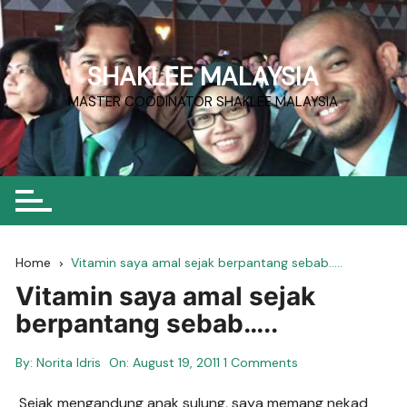
Skip
to
content
SHAKLEE MALAYSIA
MASTER COODINATOR SHAKLEE MALAYSIA
Home
Vitamin saya amal sejak berpantang sebab…..
Vitamin saya amal sejak
berpantang sebab…..
By:
Norita Idris
On:
August 19, 2011
1 Comments
Sejak mengandung anak sulung, saya memang nekad