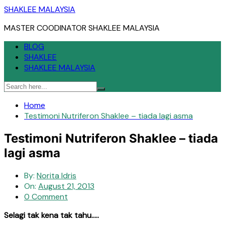
Skip
SHAKLEE MALAYSIA
to
MASTER COODINATOR SHAKLEE MALAYSIA
content
BLOG
SHAKLEE
SHAKLEE MALAYSIA
Home
Testimoni Nutriferon Shaklee – tiada lagi asma
Testimoni Nutriferon Shaklee – tiada
lagi asma
By:
Norita Idris
On:
August 21, 2013
0 Comment
Selagi tak kena tak tahu…..