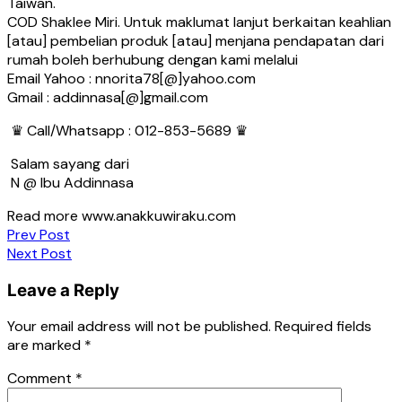
Taiwan.
COD Shaklee Miri. Untuk maklumat lanjut berkaitan keahlian
[atau] pembelian produk [atau] menjana pendapatan dari
rumah boleh berhubung dengan kami melalui
Email Yahoo : nnorita78[@]yahoo.com
Gmail : addinnasa[@]gmail.com
♛ Call/Whatsapp : 012-853-5689 ♛
Salam sayang dari
N @ Ibu Addinnasa
Read more www.anakkuwiraku.com
Post
Prev Post
Next Post
navigation
Leave a Reply
Your email address will not be published.
Required fields
are marked
*
Comment
*