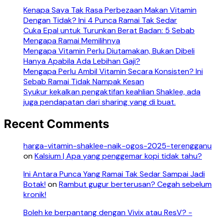
Kenapa Saya Tak Rasa Perbezaan Makan Vitamin
Dengan Tidak? Ini 4 Punca Ramai Tak Sedar
Cuka Epal untuk Turunkan Berat Badan: 5 Sebab
Mengapa Ramai Memilihnya
Mengapa Vitamin Perlu Diutamakan, Bukan Dibeli
Hanya Apabila Ada Lebihan Gaji?
Mengapa Perlu Ambil Vitamin Secara Konsisten? Ini
Sebab Ramai Tidak Nampak Kesan
Syukur kekalkan pengaktifan keahlian Shaklee, ada
juga pendapatan dari sharing yang di buat.
Recent Comments
harga-vitamin-shaklee-naik-ogos-2025-terengganu
on
Kalsium | Apa yang penggemar kopi tidak tahu?
Ini Antara Punca Yang Ramai Tak Sedar Sampai Jadi
Botak!
on
Rambut gugur berterusan? Cegah sebelum
kronik!
Boleh ke berpantang dengan Vivix atau ResV? -