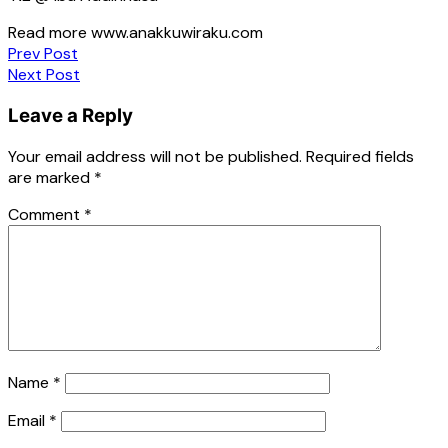
Read more www.anakkuwiraku.com
Post
Prev Post
Next Post
navigation
Leave a Reply
Your email address will not be published.
Required fields
are marked
*
Comment
*
Name
*
Email
*