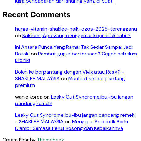
juga pendapatan dari sharing yang di buat.
Recent Comments
harga-vitamin-shaklee-naik-ogos-2025-terengganu
on
Kalsium | Apa yang penggemar kopi tidak tahu?
Ini Antara Punca Yang Ramai Tak Sedar Sampai Jadi
Botak!
on
Rambut gugur berterusan? Cegah sebelum
kronik!
Boleh ke berpantang dengan Vivix atau ResV? -
SHAKLEE MALAYSIA
on
Manfaat set berpantang
premium
wanie korea
on
Leaky Gut Syndrome,ibu-ibu jangan
pandang remeh!
Leaky Gut Syndrome,ibu-ibu jangan pandang remeh!
- SHAKLEE MALAYSIA
on
Mengapa Probiotik Perlu
Diambil Semasa Perut Kosong dan Kebaikannya
Cream Blog by
Themebeez