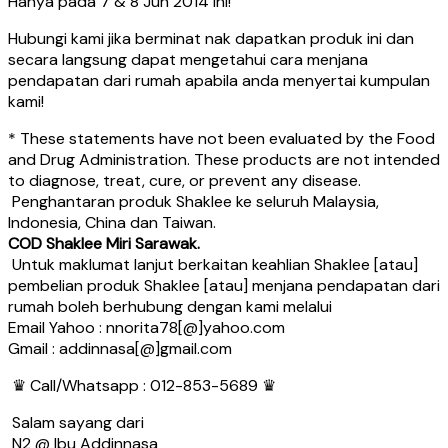
Hanya pada 7 & 8 Jun 2014 ini!
Hubungi kami jika berminat nak dapatkan produk ini dan
secara langsung dapat mengetahui cara menjana
pendapatan dari rumah apabila anda menyertai kumpulan
kami!
* These statements have not been evaluated by the Food
and Drug Administration. These products are not intended
to diagnose, treat, cure, or prevent any disease.
Penghantaran produk Shaklee ke seluruh Malaysia,
Indonesia, China dan Taiwan.
COD Shaklee Miri Sarawak.
Untuk maklumat lanjut berkaitan keahlian Shaklee [atau]
pembelian produk Shaklee [atau] menjana pendapatan dari
rumah boleh berhubung dengan kami melalui
Email Yahoo : nnorita78[@]yahoo.com
Gmail : addinnasa[@]gmail.com
♛ Call/Whatsapp : 012-853-5689 ♛
Salam sayang dari
N2 @ Ibu Addinnasa