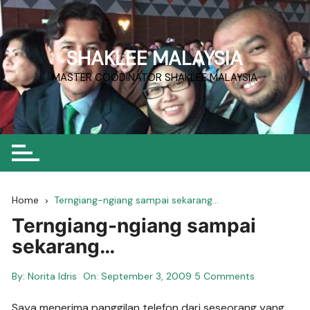
Skip
to
content
SHAKLEE MALAYSIA
MASTER COODINATOR SHAKLEE MALAYSIA
Home
Terngiang-ngiang sampai sekarang…
Terngiang-ngiang sampai
sekarang…
By:
Norita Idris
On:
September 3, 2009
5 Comments
Saya menerima panggilan telefon dari seseorang yang