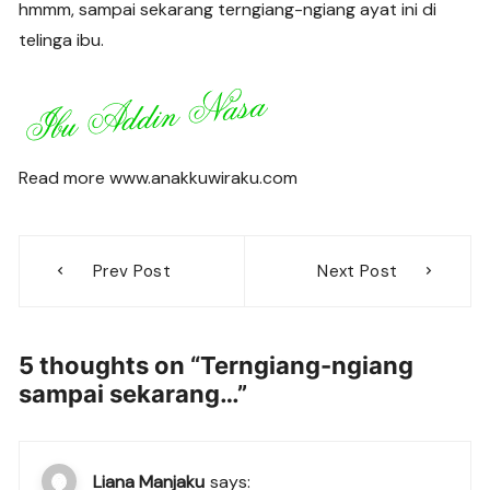
hmmm, sampai sekarang terngiang-ngiang ayat ini di
telinga ibu.
Read more www.anakkuwiraku.com
Post
Prev Post
Next Post
navigation
5 thoughts on “
Terngiang-ngiang
sampai sekarang…
”
Liana Manjaku
says: