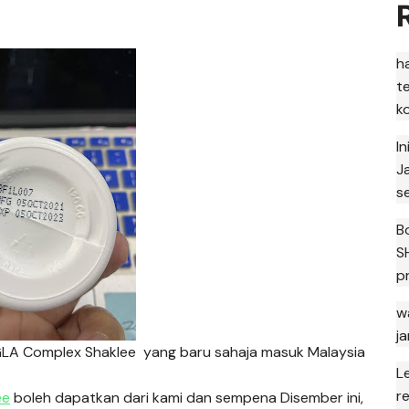
h
t
k
I
J
s
B
S
p
w
j
i GLA Complex Shaklee yang baru sahaja masuk Malaysia
L
r
ee
boleh dapatkan dari kami dan sempena Disember ini,