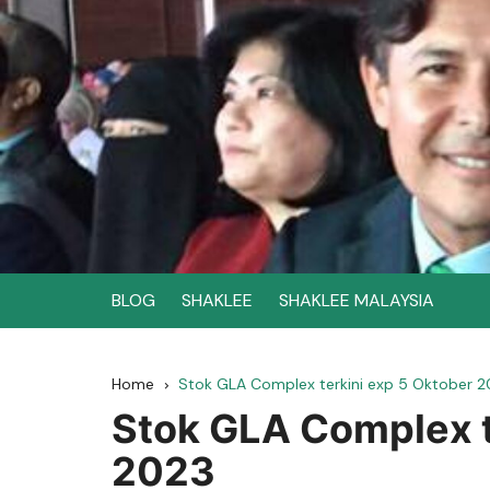
Skip
to
content
BLOG
SHAKLEE
SHAKLEE MALAYSIA
Home
Stok GLA Complex terkini exp 5 Oktober 
Stok GLA Complex t
2023