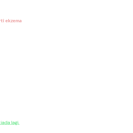
rti ekzema
ada lagi.