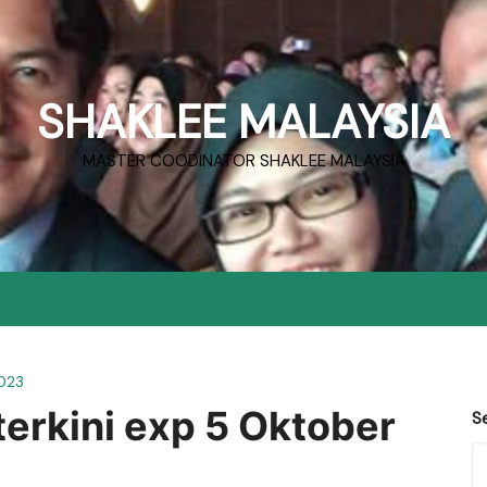
SHAKLEE MALAYSIA
MASTER COODINATOR SHAKLEE MALAYSIA
2023
erkini exp 5 Oktober
S