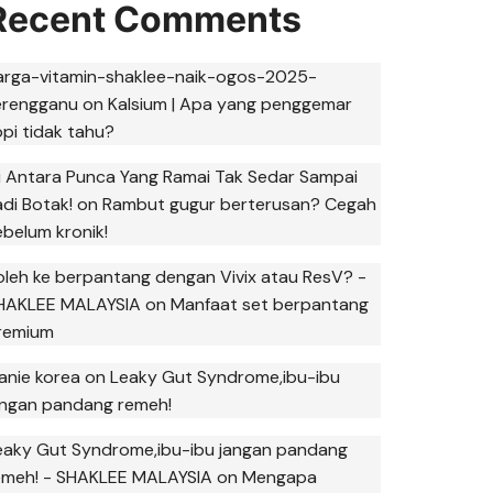
Recent Comments
arga-vitamin-shaklee-naik-ogos-2025-
erengganu
on
Kalsium | Apa yang penggemar
opi tidak tahu?
ni Antara Punca Yang Ramai Tak Sedar Sampai
adi Botak!
on
Rambut gugur berterusan? Cegah
ebelum kronik!
oleh ke berpantang dengan Vivix atau ResV? -
HAKLEE MALAYSIA
on
Manfaat set berpantang
remium
anie korea
on
Leaky Gut Syndrome,ibu-ibu
angan pandang remeh!
eaky Gut Syndrome,ibu-ibu jangan pandang
emeh! - SHAKLEE MALAYSIA
on
Mengapa