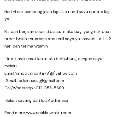
Hari ni nak sambung jalan lagi….so nanti saya update lagi
ya.
Biz dah berjalan seperti biasa….maka bagi yang nak buat
order boleh terus sms atau call saya ya. InsyaALLAH 1-2
hari dah terima vitamin.
Untuk maklumat lanjut sila berhubung dengan saya
melalui
Email Yahoo : nnorita78[@]yahoo.com
Gmail : addinnasa[@]gmail.com
Call/Whatsapp : 012-853-5689
Salam sayang dari Ibu Addinnasa
Read more www.anakkuwiraku.com