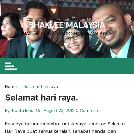
Skip
to
content
SHAKLEE MALAYSIA
MASTER COODINATOR SHAKLEE MALAYSIA
Home
Selamat hari raya.
Selamat hari raya.
By:
Norita Idris
On:
August 23, 2012
0 Comment
Rasanya belum terlambat untuk saya ucapkan Selamat
Hari Raya buat semua kenalan, sahabat handai dan