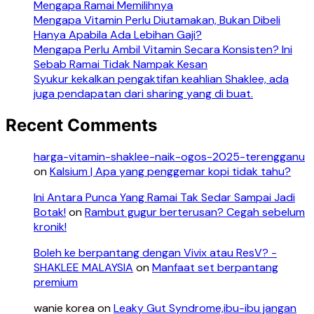
Mengapa Ramai Memilihnya
Mengapa Vitamin Perlu Diutamakan, Bukan Dibeli
Hanya Apabila Ada Lebihan Gaji?
Mengapa Perlu Ambil Vitamin Secara Konsisten? Ini
Sebab Ramai Tidak Nampak Kesan
Syukur kekalkan pengaktifan keahlian Shaklee, ada
juga pendapatan dari sharing yang di buat.
Recent Comments
harga-vitamin-shaklee-naik-ogos-2025-terengganu
on
Kalsium | Apa yang penggemar kopi tidak tahu?
Ini Antara Punca Yang Ramai Tak Sedar Sampai Jadi
Botak!
on
Rambut gugur berterusan? Cegah sebelum
kronik!
Boleh ke berpantang dengan Vivix atau ResV? -
SHAKLEE MALAYSIA
on
Manfaat set berpantang
premium
wanie korea
on
Leaky Gut Syndrome,ibu-ibu jangan