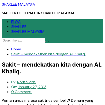
Skip
SHAKLEE MALAYSIA
to
MASTER COODINATOR SHAKLEE MALAYSIA
content
BLOG
SHAKLEE
SHAKLEE MALAYSIA
Home
Sakit – mendekatkan kita dengan AL Khaliq.
Sakit – mendekatkan kita dengan AL
Khaliq.
By:
Norita Idris
On:
January 27, 2013
0 Comment
Pernah anda merasa sakitnya sembelit? Demam yang