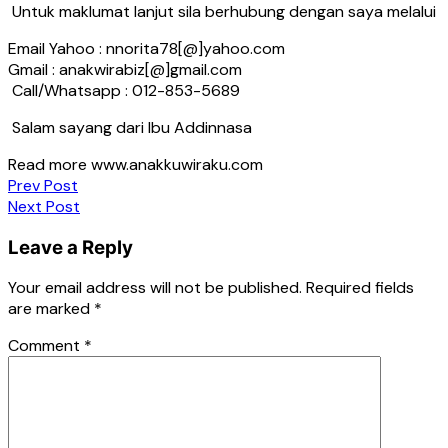
Untuk maklumat lanjut sila berhubung dengan saya melalui
Email Yahoo : nnorita78[@]yahoo.com
Gmail : anakwirabiz[@]gmail.com
Call/Whatsapp : 012-853-5689
Salam sayang dari Ibu Addinnasa
Read more www.anakkuwiraku.com
Post
Prev Post
Next Post
navigation
Leave a Reply
Your email address will not be published.
Required fields
are marked
*
Comment
*