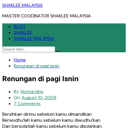
Skip
SHAKLEE MALAYSIA
to
MASTER COODINATOR SHAKLEE MALAYSIA
content
BLOG
SHAKLEE
SHAKLEE MALAYSIA
Home
Renungan di pagi Isnin
Renungan di pagi Isnin
By:
Norita Idris
On:
August 10, 2009
7 Comments
Bersihkan dirimu sebelum kamu dimandikan
Berwudhu’lah kamu sebelum kamu diwudhu’kan
Dan bersolatlah kamu sebelum kamu disolatkan.