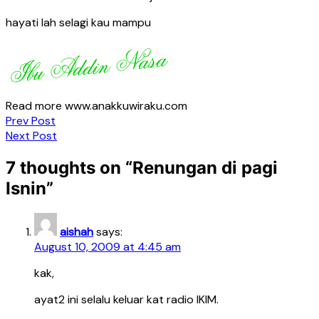
hayati lah selagi kau mampu
Read more www.anakkuwiraku.com
Post
Prev Post
Next Post
navigation
7 thoughts on “
Renungan di pagi
Isnin
”
aishah
says:
August 10, 2009 at 4:45 am
kak,
ayat2 ini selalu keluar kat radio IKIM.