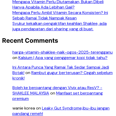
Mengapa Vitamin Perlu Diutamakan, Bukan Dibeli
Hanya Apabila Ada Lebihan Gaji?
Mengapa Perlu Ambil Vitamin Secara Konsisten? Ini
Sebab Ramai Tidak Nampak Kesan
Syukur kekalkan pengaktifan keahlian Shaklee, ada
juga pendapatan dari sharing yang di buat.
Recent Comments
harga-vitamin-shaklee-naik-ogos-2025-terengganu
on
Kalsium | Apa yang penggemar kopi tidak tahu?
Ini Antara Punca Yang Ramai Tak Sedar Sampai Jadi
Botak!
on
Rambut gugur berterusan? Cegah sebelum
kronik!
Boleh ke berpantang dengan Vivix atau ResV? -
SHAKLEE MALAYSIA
on
Manfaat set berpantang
premium
wanie korea
on
Leaky Gut Syndrome,ibu-ibu jangan
pandang remeh!