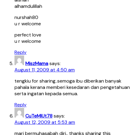
alhamdulillah
nurshah80
u r welcome
perfect love
u r welcome
Reply
MiszMama
says:
August 11, 2009 at 4:50 am
tengkiu for sharing..semoga ibu diberikan banyak
pahala kerana memberi kesedaran dan pengetahuan
serta ingatan kepada semua.
Reply
CuTeMiUt78
says:
August 12, 2009 at 5:53 am
mari bermuhasabah diri.. thanks sharing this