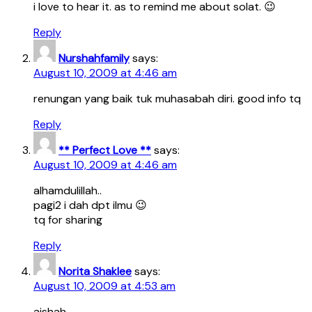
i love to hear it. as to remind me about solat. 😉
Reply
Nurshahfamily
says:
August 10, 2009 at 4:46 am
renungan yang baik tuk muhasabah diri. good info tq
Reply
** Perfect Love **
says:
August 10, 2009 at 4:46 am
alhamdulillah..
pagi2 i dah dpt ilmu 😉
tq for sharing
Reply
Norita Shaklee
says:
August 10, 2009 at 4:53 am
aishah