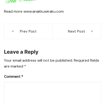
Read more www.anakkuwiraku.com
Post
Prev Post
Next Post
navigation
Leave a Reply
Your email address will not be published.
Required fields
are marked
*
Comment
*