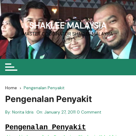
Skip
to
content
SHAKLEE MALAYSIA
MASTER COODINATOR SHAKLEE MALAYSIA
Home
Pengenalan Penyakit
Pengenalan Penyakit
By:
Norita Idris
On:
January 27, 2011
0 Comment
Pengenalan Penyakit