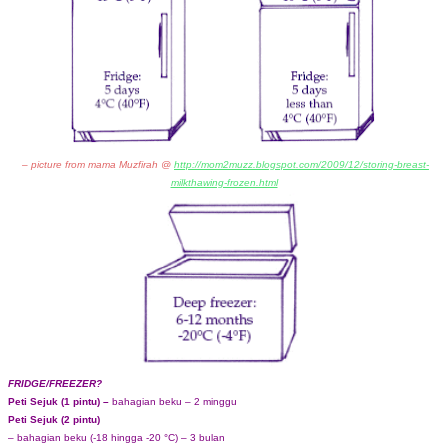
– picture from mama Muzfirah @
http://mom2muzz.blogspot.com/2009/12/storing-breast-
milkthawing-frozen.html
FRIDGE/FREEZER?
Peti Sejuk (1 pintu) –
bahagian beku – 2 minggu
Peti Sejuk (2 pintu)
– bahagian beku (-18 hingga -20 °C) – 3 bulan