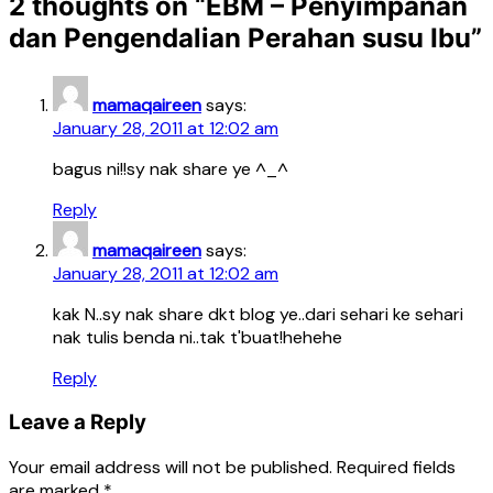
2 thoughts on “
EBM – Penyimpanan
dan Pengendalian Perahan susu Ibu
”
mamaqaireen
says:
January 28, 2011 at 12:02 am
bagus ni!!sy nak share ye ^_^
Reply
mamaqaireen
says:
January 28, 2011 at 12:02 am
kak N..sy nak share dkt blog ye..dari sehari ke sehari
nak tulis benda ni..tak t'buat!hehehe
Reply
Leave a Reply
Your email address will not be published.
Required fields
are marked
*