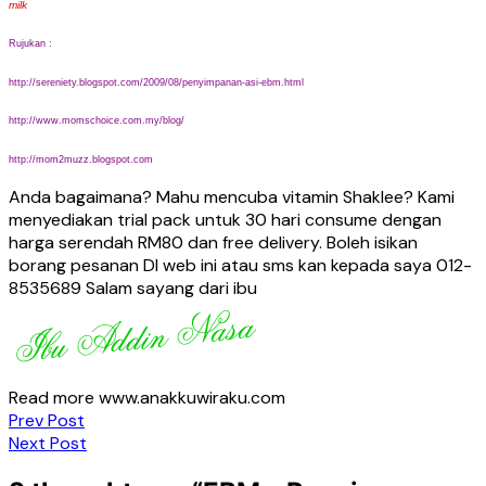
milk
Rujukan :
http://sereniety.blogspot.com/2009/08/penyimpanan-asi-ebm.html
http://www.momschoice.com.my/blog/
http://mom2muzz.blogspot.com
Anda bagaimana? Mahu mencuba vitamin Shaklee? Kami
menyediakan trial pack untuk 30 hari consume dengan
harga serendah RM80 dan free delivery. Boleh isikan
borang pesanan DI web ini atau sms kan kepada saya 012-
8535689 Salam sayang dari ibu
Read more www.anakkuwiraku.com
Post
Prev Post
Next Post
navigation