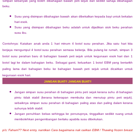
Simpan sebanyak yang boleh dibahagian bawah peti sejuk dan sedikit sahaja dibahagian
beku.
Susu yang disimpan dibahagian bawah akan dibekalkan kepada bayi untuk bekalan
hari esok.
Susu yang disimpan dibahagian beku adalah untuk dijadikan stok beku perahan
susu ibu.
Contohnya: Katakan anak anda 1 hari minum 4 botol susu perahan. Jika satu hari kita
berjaya mengumpul 4 botol susu perahan semasa bekerja. Bila pulang ke rumah, simpan 3
botol susu perahan baru di bahagian bawah peti sejuk untuk kegunaan esok hari dan 1
botol lagi ke dalam bahagian beku. Sebagai ganti, keluarkan 1 botol EBM yang bertarikh
paling lama dari bahagian beku ke bahagian bawah peti sejuk untuk dicairkan untuk
kegunaan esok hari.
JANGAN BUAT!! JANGAN BUAT!!
Jangan simpan susu perahan di bahagian pintu peti sejuk kerana suhu di bahagian
pintu tidak stabil (kerana kekerapan membuka dan menutup pintu peti sejuk).
sebaiknya simpan susu perahan di bahagian paling atas dan paling dalam kerana
suhunya lebih stabil.
Jangan penuhkan bekas sehingga ke penutupnya, tinggalkan sedikit ruang untuk
membolehkan pengembangan berlaku apabila susu dibekukan.
p/s: Faham?? Next entry, nantikan Cara bagaimana
nak cairkan EBM / Thawing frozen breast