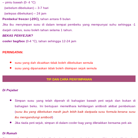
– pintu bawah (0- 4 °C)
(sebelum dibekukan) – 3-7 hari
(selepas dibekukan) – 24 jam
Pembeku/ freezer (-20C),
tahan antara 6 bulan
Jika ibu menyimpan susu di dalam tempat pembeku yang mempunyai suhu sehingga -1
darjah celcius, susu boleh tahan selama 1 tahun.
BEKAS PENYEJUK?
cooler bag/box
(0-4 °C), tahan sehingga 12-24 jam
PERINGATAN:
susu yang dah dicairkan tidak boleh dibekukan semula
susu yang dipanaskan tidak boleh disimpan sejuk semula
TIP DAN CARA PENYIMPANAN
Di Pejabat
Simpan susu yang telah diperah di bahagian bawah peti sejuk dan bukan di
bahagian beku. Ini bertujuan memelihara kehilangan antibodi akibat pembekuan
(
susu ibu yang dibekukan masih jauh lebih baik daripada susu formula kerana susu
ibu mengandungi antibodi
)
Jika tiada peti sejuk, simpan di dalam cooler bag yang diletakkan bersama pek ais
Di Rumah