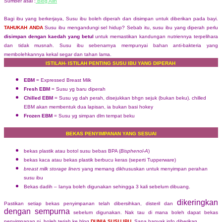
Sumber asal :
Blog Alin
Bagi ibu yang berkerjaya, Susu ibu boleh diperah dan disimpan untuk diberikan pada bayi.
TAHUKAH ANDA
Susu ibu mengandungi sel hidup? Sebab itu, susu ibu yang diperah perlu
disimpan dengan kaedah yang betul
untuk memastikan kandungan nutriennya terpelihara
dan tidak musnah. Susu ibu sebenarnya mempunyai bahan anti-bakteria yang
membolehkannya kekal segar dan tahan lama.
ISTILAH- ISTILAH PENTING SUSU IBU YANG DIPERAH
EBM
= Expressed Breast Milk
Fresh EBM
= Susu yg baru diperah
Chilled EBM
= Susu yg dah perah, disejukkan bhgn sejuk (bukan beku). chilled
EBM akan membentuk dua lapisan, ia bukan basi hokey
Frozen EBM
= Susu yg simpan dlm tempat beku
BEKAS PENYIMPANAN YANG SESUAI
bekas plastik atau botol susu bebas BPA (
Bisphenol-A
)
bekas kaca atau bekas plastik berbucu keras (seperti Tupperware)
breast milk storage liners
yang memang dikhususkan untuk menyimpan perahan
susu ibu
Bekas dadih – Ianya boleh digunakan sehingga 3 kali sebelum dibuang.
dikeringkan
Pastikan setiap bekas penyimpanan telah dibersihkan, disteril dan
dengan sempurna
sebelum digunakan. Nak tau di mana boleh dapat bekas
penyimpanan ni boleh terjah ke blog
DUNIA SUSU IBU
. Sana banyak info diberikan.