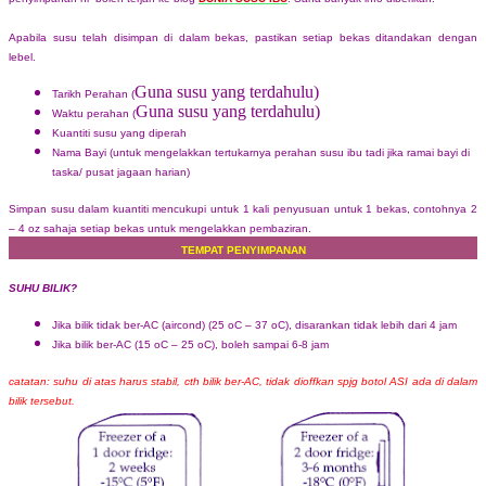
Apabila susu telah disimpan di dalam bekas, pastikan setiap bekas ditandakan dengan
lebel.
Guna susu yang terdahulu)
Tarikh Perahan
(
Guna susu yang terdahulu)
Waktu perahan (
Kuantiti susu yang diperah
Nama Bayi (
untuk mengelakkan tertukarnya perahan susu ibu tadi jika ramai bayi di
taska/ pusat jagaan harian
)
Simpan susu dalam kuantiti mencukupi untuk 1 kali penyusuan untuk 1 bekas, contohnya 2
– 4 oz sahaja setiap bekas untuk mengelakkan pembaziran.
TEMPAT PENYIMPANAN
SUHU BILIK?
Jika bilik tidak ber-AC (aircond) (25 oC – 37 oC), disarankan tidak lebih dari 4 jam
Jika bilik ber-AC (15 oC – 25 oC), boleh sampai 6-8 jam
catatan: suhu di atas harus stabil, cth bilik ber-AC, tidak dioffkan spjg botol ASI ada di dalam
bilik tersebut.