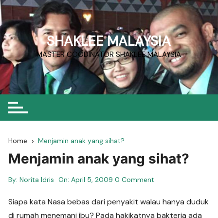
Skip
to
content
SHAKLEE MALAYSIA
MASTER COODINATOR SHAKLEE MALAYSIA
Home
Menjamin anak yang sihat?
Menjamin anak yang sihat?
By:
Norita Idris
On:
April 5, 2009
0 Comment
Siapa kata Nasa bebas dari penyakit walau hanya duduk
di rumah menemani ibu? Pada hakikatnya bakteria ada