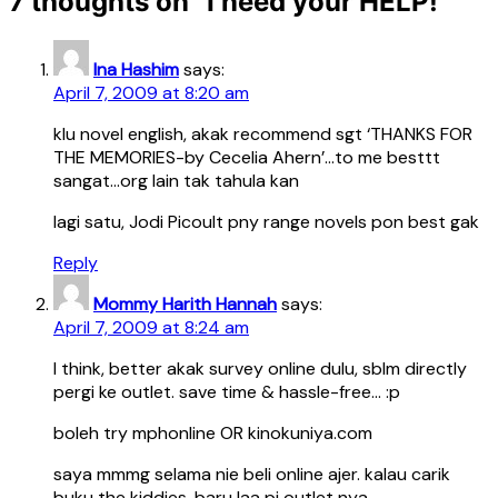
7 thoughts on “
I need your HELP!
”
Ina Hashim
says:
April 7, 2009 at 8:20 am
klu novel english, akak recommend sgt ‘THANKS FOR
THE MEMORIES-by Cecelia Ahern’…to me besttt
sangat…org lain tak tahula kan
lagi satu, Jodi Picoult pny range novels pon best gak
Reply
Mommy Harith Hannah
says:
April 7, 2009 at 8:24 am
I think, better akak survey online dulu, sblm directly
pergi ke outlet. save time & hassle-free… :p
boleh try mphonline OR kinokuniya.com
saya mmmg selama nie beli online ajer. kalau carik
buku the kiddies, baru laa pi outlet nya…