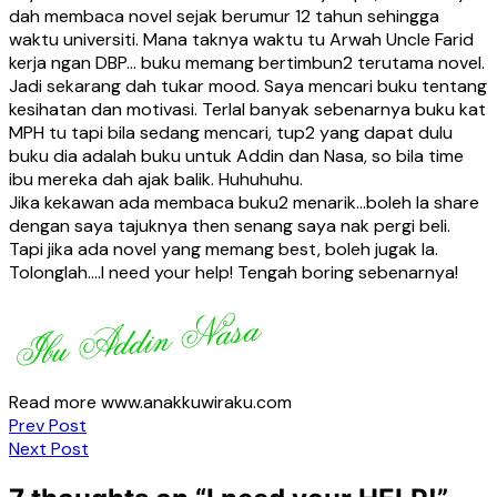
dah membaca novel sejak berumur 12 tahun sehingga
waktu universiti. Mana taknya waktu tu Arwah Uncle Farid
kerja ngan DBP… buku memang bertimbun2 terutama novel.
Jadi sekarang dah tukar mood. Saya mencari buku tentang
kesihatan dan motivasi. Terlal banyak sebenarnya buku kat
MPH tu tapi bila sedang mencari, tup2 yang dapat dulu
buku dia adalah buku untuk Addin dan Nasa, so bila time
ibu mereka dah ajak balik. Huhuhuhu.
Jika kekawan ada membaca buku2 menarik…boleh la share
dengan saya tajuknya then senang saya nak pergi beli.
Tapi jika ada novel yang memang best, boleh jugak la.
Tolonglah….I need your help! Tengah boring sebenarnya!
Read more www.anakkuwiraku.com
Post
Prev Post
Next Post
navigation