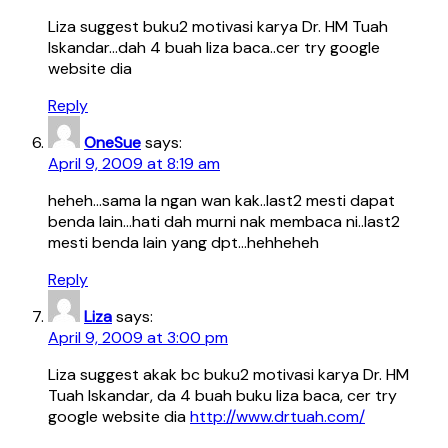
Liza suggest buku2 motivasi karya Dr. HM Tuah
Iskandar…dah 4 buah liza baca..cer try google
website dia
Reply
OneSue
says:
April 9, 2009 at 8:19 am
heheh…sama la ngan wan kak..last2 mesti dapat
benda lain…hati dah murni nak membaca ni..last2
mesti benda lain yang dpt…hehheheh
Reply
Liza
says:
April 9, 2009 at 3:00 pm
Liza suggest akak bc buku2 motivasi karya Dr. HM
Tuah Iskandar, da 4 buah buku liza baca, cer try
google website dia
http://www.drtuah.com/