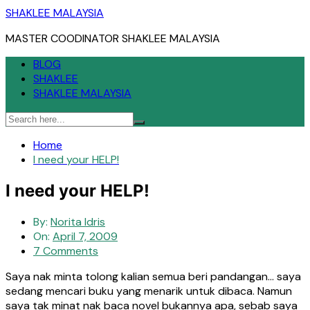
Skip
SHAKLEE MALAYSIA
to
MASTER COODINATOR SHAKLEE MALAYSIA
content
BLOG
SHAKLEE
SHAKLEE MALAYSIA
Home
I need your HELP!
I need your HELP!
By:
Norita Idris
On:
April 7, 2009
7 Comments
Saya nak minta tolong kalian semua beri pandangan… saya
sedang mencari buku yang menarik untuk dibaca. Namun
saya tak minat nak baca novel bukannya apa, sebab saya