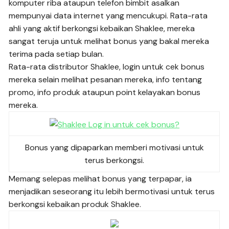
komputer riba ataupun telefon bimbit asalkan
mempunyai data internet yang mencukupi. Rata-rata
ahli yang aktif berkongsi kebaikan Shaklee, mereka
sangat teruja untuk melihat bonus yang bakal mereka
terima pada setiap bulan.
Rata-rata distributor Shaklee, login untuk cek bonus
mereka selain melihat pesanan mereka, info tentang
promo, info produk ataupun point kelayakan bonus
mereka.
Bonus yang dipaparkan memberi motivasi untuk
terus berkongsi.
Memang selepas melihat bonus yang terpapar, ia
menjadikan seseorang itu lebih bermotivasi untuk terus
berkongsi kebaikan produk Shaklee.