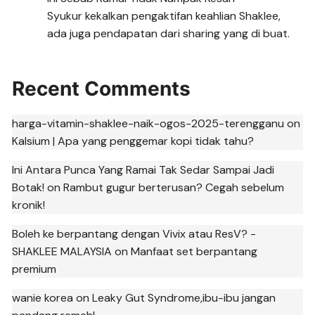
Syukur kekalkan pengaktifan keahlian Shaklee,
ada juga pendapatan dari sharing yang di buat.
Recent Comments
harga-vitamin-shaklee-naik-ogos-2025-terengganu
on
Kalsium | Apa yang penggemar kopi tidak tahu?
Ini Antara Punca Yang Ramai Tak Sedar Sampai Jadi
Botak!
on
Rambut gugur berterusan? Cegah sebelum
kronik!
Boleh ke berpantang dengan Vivix atau ResV? -
SHAKLEE MALAYSIA
on
Manfaat set berpantang
premium
wanie korea
on
Leaky Gut Syndrome,ibu-ibu jangan