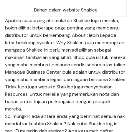
Bahan dalam website Shaklee
Apabila seseorang ahli mulakan Shaklee login mereka,
boleh dilihat beberapa page penting yang membantu
distributor untuk berkembang. About ; lebih kepada
latar belakang syarikat. Why Shaklee pula menerangkan
mengapa Shaklee ini perlu menjadi pilihan sebagai
makanan tambahan yang sihat. Shop pula untuk mereka
yang mahu membuat pesanan sendiri secara atas talian.
Manakala Business Center pula adalah untuk distributor
yang mahu membina legasi perniagaan bersama Shaklee.
Tidak lupa juga website Shaklee juga menyediakan
Resources; untuk mereka yang memerlukan nota dan
bahan untuk tujuan perkongsian dengan prospek
mereka.
So, mungkin ada antara anda yang berminat semula nak
mendaftar keahlian Shaklee? Nak cuba Shaklee log in
tapi ID mungkin dah expired? Apa kata meh daftar