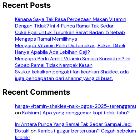
Recent Posts
Kenapa Saya Tak Rasa Perbezaan Makan Vitamin
Dengan Tidak? Ini 4 Punca Ramai Tak Sedar
Cuka Epal untuk Turunkan Berat Badan: 5 Sebab
Mengapa Ramai Memilihnya
Mengapa Vitamin Perlu Diutamakan, Bukan Dibeli
Hanya Apabila Ada Lebihan Gaji?
Mengapa Perlu Ambil Vitamin Secara Konsisten? Ini
Sebab Ramai Tidak Nampak Kesan
Syukur kekalkan pengaktifan keahlian Shaklee, ada
juga pendapatan dari sharing yang di buat.
Recent Comments
harga-vitamin-shaklee-naik-ogos-2025-terengganu
on
Kalsium | Apa yang penggemar kopi tidak tahu?
Ini Antara Punca Yang Ramai Tak Sedar Sampai Jadi
Botak!
on
Rambut gugur berterusan? Cegah sebelum
kronik!