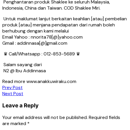
Penghantaran produk Shaklee ke seluruh Malaysia,
Indonesia, China dan Taiwan. COD Shaklee Miri.
Untuk maklumat lanjut berkaitan keahlian [atau] pembelian
produk [atau] menjana pendapatan dari rumah boleh
berhubung dengan kami melalui
Email Yahoo : nnorita78[@]yahoo.com
Gmail : addinnasa[@]gmail.com
♛ Call/Whatsapp : 012-853-5689 ♛
Salam sayang dari
N2 @ Ibu Addinnasa
Read more www.anakkuwiraku.com
Post
Prev Post
Next Post
navigation
Leave a Reply
Your email address will not be published.
Required fields
are marked
*