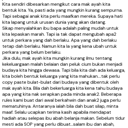
Kita sendiri dibesarkan mengikut cara mak ayah kita
bentuk kita. Ya, pasti ada yang mungkin kurang sempurna.
Tapi sebagai anak kita perlu maafkan mereka. Supaya hati
kita lapang untuk urusan dunia yang akan datang.
Sikap menyalahkan ibu bapa adalah paling mudah untuk
kita lepaskan marah. Tapi ia tak dapat mengubah apa2
untuk perkara yang dah berlaku. Apa yang dah berlaku
tetap dah berlaku. Namun kita la yang kena ubah untuk
perkara yang belum berlaku.
Jika dulu, mak ayah kita mungkin kurang ilmu tentang
kekeluargaan malah belaian dan peluk cium bukan menjadi
budaya kita hingga dewasa. Tapi bila kita dah ada keluarga,
kita boleh bentuk keluarga yang kita mahukan….tak perlu
copy paste bulat-bulat dari budaya yang dibentuk oleh
mak ayah kita. Bila dah bekerluarga kita kena tahu budaya
apa yang kita nak serapkan pada minda anak2. Beberapa
rules kami buat dari awal berkahwin dan anak2 juga perlu
mematuhinya. Antaranya ialah bila dah buat silap, minta
maaf. Selalu ucapkan terima kasih apabila mendapat
hadiah atau selepas ibu abah belanja makan. Sebelum tidur
mesti ada SOP yang perlu dibuat…salam ibu dan abah,