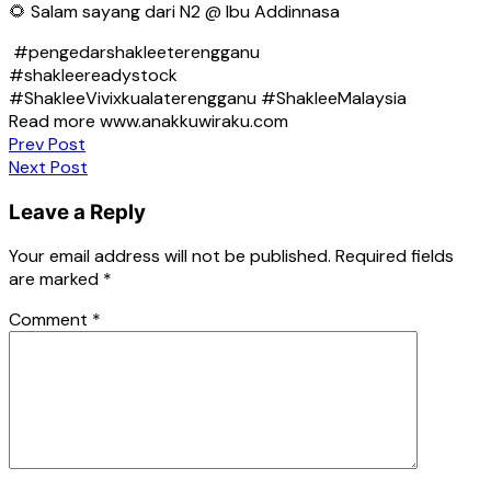
🌻 Salam sayang dari N2 @ Ibu Addinnasa
#pengedarshakleeterengganu
#shakleereadystock
#ShakleeVivixkualaterengganu #ShakleeMalaysia
Read more www.anakkuwiraku.com
Post
Prev Post
Next Post
navigation
Leave a Reply
Your email address will not be published.
Required fields
are marked
*
Comment
*