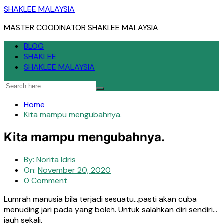
Skip
SHAKLEE MALAYSIA
to
MASTER COODINATOR SHAKLEE MALAYSIA
content
BLOG
SHAKLEE
SHAKLEE MALAYSIA
Home
Kita mampu mengubahnya.
Kita mampu mengubahnya.
By:
Norita Idris
On:
November 20, 2020
0 Comment
Lumrah manusia bila terjadi sesuatu…pasti akan cuba
menuding jari pada yang boleh. Untuk salahkan diri sendiri…
jauh sekali.