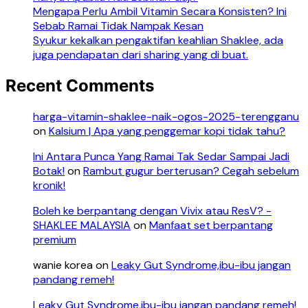
Mengapa Perlu Ambil Vitamin Secara Konsisten? Ini
Sebab Ramai Tidak Nampak Kesan
Syukur kekalkan pengaktifan keahlian Shaklee, ada
juga pendapatan dari sharing yang di buat.
Recent Comments
harga-vitamin-shaklee-naik-ogos-2025-terengganu
on
Kalsium | Apa yang penggemar kopi tidak tahu?
Ini Antara Punca Yang Ramai Tak Sedar Sampai Jadi
Botak!
on
Rambut gugur berterusan? Cegah sebelum
kronik!
Boleh ke berpantang dengan Vivix atau ResV? -
SHAKLEE MALAYSIA
on
Manfaat set berpantang
premium
wanie korea
on
Leaky Gut Syndrome,ibu-ibu jangan
pandang remeh!
Leaky Gut Syndrome,ibu-ibu jangan pandang remeh!