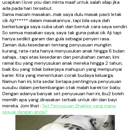
ucapkan I love you dan minta maaf untuk salah silap jika
ada pada hari tersebut.
Sama macam masakan…mak saya dulu masak pasti letak
cik Aji****** dalam masakannya…tapi bila saya dah
berkerluarga saya cuba ubah dan bentuk cara saya sendiri.
So semua masakan saya, saya tak guna pakai cik Aji tapi
hanya sedikit garam dan gula sebagai penyeri rasa.
Zaman dulu kesedaran tentang penyusuan mungkin
kurang, rata-rata hanya menyusukan anak hingga 6 bulan
sahaja….tapi atas kesedaran dan perubahan zaman, kini
ramai ibu yang menyusukan anak mereka hingga 2 tahun,
baik ibu yang tidak bekerjaya mahupun yang mempunyai
karier. Kita yang menentukan corak budaya keluarga.
Namun hari ini, kita sedar betapa pentingnya penyusuan
susubu dalam perkembangan otak malah karektor baby.
Dengan adanya banyak set penyusuan hari ini, ibu2 boleh
memilih apa yang dirasakan terbaik untuk diri dan bayi
mereka. Jom lihat :
Set Penyusuan Shaklee yang mana
sesuai dengan anda?