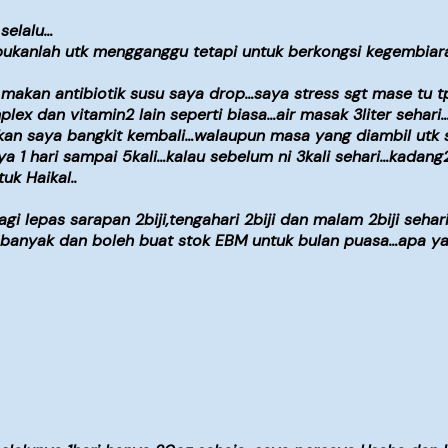
selalu…
N bukanlah utk mengganggu tetapi untuk berkongsi kegembi
makan antibiotik susu saya drop…saya stress sgt mase tu t
lex dan vitamin2 lain seperti biasa…air masak 3liter sehar
kan saya bangkit kembali…walaupun masa yang diambil utk s
 1 hari sampai 5kali…kalau sebelum ni 3kali sehari…kadang2
k Haikal..
…pagi lepas sarapan 2biji,tengahari 2biji dan malam 2biji se
 banyak dan boleh buat stok EBM untuk bulan puasa…apa yan