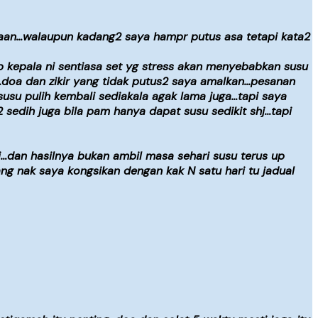
araan…walaupun kadang2 saya hampr putus asa tetapi kata2
p kepala ni sentiasa set yg stress akan menyebabkan susu
i…doa dan zikir yang tidak putus2 saya amalkan…pesanan
usu pulih kembali sediakala agak lama juga…tapi saya
 sedih juga bila pam hanya dapat susu sedikit shj…tapi
hari…dan hasilnya bukan ambil masa sehari susu terus up
g nak saya kongsikan dengan kak N satu hari tu jadual