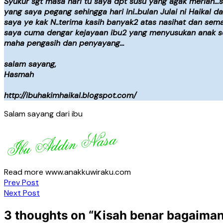
Syukur sgt masa hari tu saya dpt susu yang agak meriah…s
yang saya pegang sehingga hari ini..bulan Julai ni Haikal
saya ye kak N..terima kasih banyak2 atas nasihat dan sem
saya cuma dengar kejayaan ibu2 yang menyusukan anak seh
maha pengasih dan penyayang…
salam sayang,
Hasmah
http://ibuhakimhaikal.blogspot.com/
Salam sayang dari ibu
Read more www.anakkuwiraku.com
Post
Prev Post
Next Post
navigation
3 thoughts on “
Kisah benar bagaiman