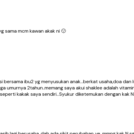
yg sama mcm kawan akak ni 🙂
i bersama ibu2 yg menyusukan anak…berkat usaha,doa dan Is
hingga umurnya 2tahun..memang saya akui shaklee adalah vit
 seperti kakak saya sendiri…Syukur diketemukan dengan kak N.
masih lagi berusaha..dah ada sikit perubahan..ye, mmng kak N