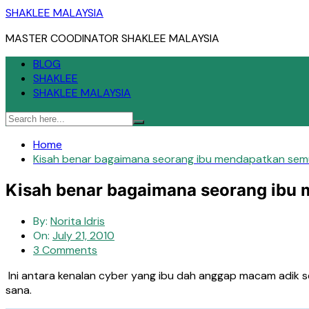
Skip
SHAKLEE MALAYSIA
to
MASTER COODINATOR SHAKLEE MALAYSIA
content
BLOG
SHAKLEE
SHAKLEE MALAYSIA
Home
Kisah benar bagaimana seorang ibu mendapatkan semu
Kisah benar bagaimana seorang ibu 
By:
Norita Idris
On:
July 21, 2010
3 Comments
Ini antara kenalan cyber yang ibu dah anggap macam adik se
sana.