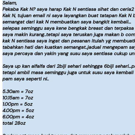
Salam,
Pekaba Kak N? saya harap Kak N sentiasa sihat dan ceria2 
Kak N, tujuan email ni saya layangkan buat tatapan Kak 
semangat dari kak N membuatkan saya bangkit kembali…
selepas seminggu saya kene bengkak breast dan terpaksa 
saya makin kurang..tetapi saya teruskan juga makan b comp
kak N sentiasa saya ingat dan pesanan itulah yg membuat
tabahkan hati dan kuatkan semangat..jadual mengepam saya
saya percaya dan yakin yang susu saya sentiasa cukup untu
Saya up kan alfalfa dari 2biji sehari sehingga 6biji sehari
tetapi ambil masa seminggu juga untuk susu saya kembali
pam saya seperti ni..
5.30am = 7oz
10.15am = 7oz
1.00pm = 5oz
4.00pm = 5oz
6.00pm = 4oz
total 28oz