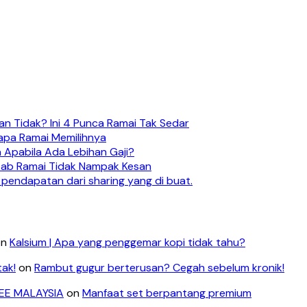
n Tidak? Ini 4 Punca Ramai Tak Sedar
apa Ramai Memilihnya
 Apabila Ada Lebihan Gaji?
ebab Ramai Tidak Nampak Kesan
 pendapatan dari sharing yang di buat.
on
Kalsium | Apa yang penggemar kopi tidak tahu?
tak!
on
Rambut gugur berterusan? Cegah sebelum kronik!
LEE MALAYSIA
on
Manfaat set berpantang premium