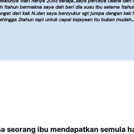
elalunya 1hari hanya 20oz sahaja…saya percaya Usaha dan Is
 dah 1tahun bermakna saya dah beri dia susu ibu selama 1tah
angat dari kak N..dan saya bersyukur sgt jumpa dengan kak 
ingga 2tahun tapi untuk capai kejayaan itu bukan mudah…d
a seorang ibu mendapatkan semula ha