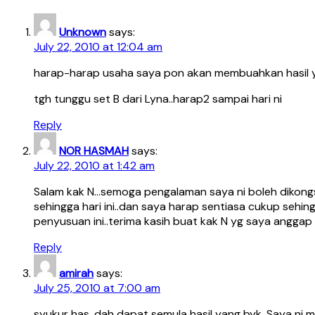
Unknown
says:
July 22, 2010 at 12:04 am
harap-harap usaha saya pon akan membuahkan hasil 
tgh tunggu set B dari Lyna..harap2 sampai hari ni
Reply
NOR HASMAH
says:
July 22, 2010 at 1:42 am
Salam kak N…semoga pengalaman saya ni boleh dikongs
sehingga hari ini..dan saya harap sentiasa cukup se
penyusuan ini..terima kasih buat kak N yg saya anggap
Reply
amirah
says:
July 25, 2010 at 7:00 am
syukur has, dah dapat semula hasil yang byk. Saya ni 