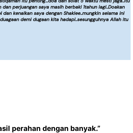
tiqamah itu penting…doa dan solat 5 waktu mesti jaga..itu
un dan perjuangan saya masih berbaki 1tahun lagi..Doakan
N dan kenalkan saya dengan Shaklee..mungkin selama ini
uagaan demi dugaan kita hadapi..sesungguhnya Allah itu
sil perahan dengan banyak.
”