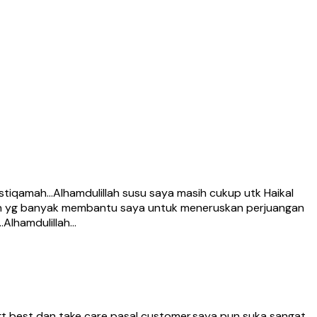
tiqamah…Alhamdulillah susu saya masih cukup utk Haikal
amin yg banyak membantu saya untuk meneruskan perjuangan
.Alhamdulillah…
 sgt best dan take care pasal customer.saya pun suka sangat