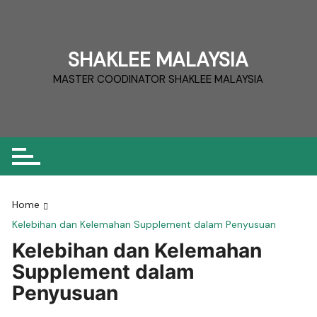
Skip
to
content
SHAKLEE MALAYSIA
MASTER COODINATOR SHAKLEE MALAYSIA
Home
Kelebihan dan Kelemahan Supplement dalam Penyusuan
Kelebihan dan Kelemahan
Supplement dalam
Penyusuan