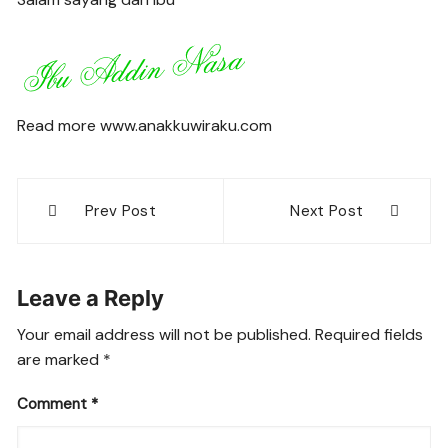
Read more www.anakkuwiraku.com
Post
Prev Post
Next Post
navigation
Leave a Reply
Your email address will not be published.
Required fields
are marked
*
Comment
*