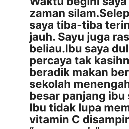
Waktu begini saya
zaman silam.Selep
saya tiba-tiba teri
jauh. Sayu juga ras
beliau.Ibu saya du
percaya tak kasihn
beradik makan be
sekolah menengah
besar panjang ibu 
Ibu tidak lupa me
vitamin C disampi