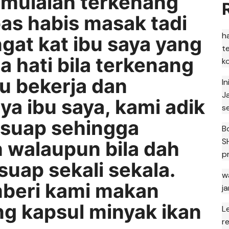
 mulalah terkenang
as habis masak tadi
h
ngat kat ibu saya yang
t
a hati bila terkenang
k
lu bekerja dan
I
J
ya ibu saya, kami adik
s
rsuap sehingga
B
S
 walaupun bila dah
p
suap sekali sekala.
w
mberi kami makan
j
ng kapsul minyak ikan
L
r