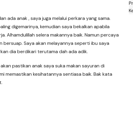
P
K
dan ada anak , saya juga melalui perkara yang sama.
ling digemarinya, kemudian saya bekalkan apabila
rja. Alhamdulillah selera makannya baik. Namun percaya
n bersuap. Saya akan melayannya seperti ibu saya
kan dia berdikari terutama dah ada adik.
a akan pastikan anak saya suka makan sayuran di
i memastikan kesihatannya sentiasa baik. Bak kata
t.