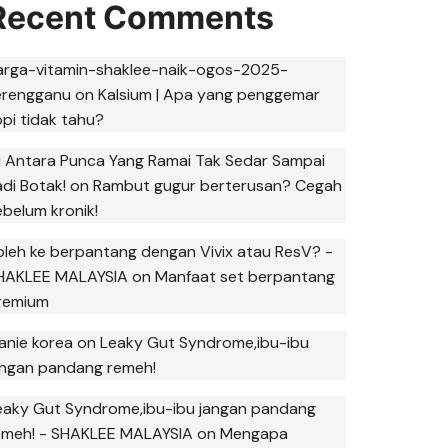
Recent Comments
arga-vitamin-shaklee-naik-ogos-2025-
erengganu
on
Kalsium | Apa yang penggemar
opi tidak tahu?
ni Antara Punca Yang Ramai Tak Sedar Sampai
adi Botak!
on
Rambut gugur berterusan? Cegah
ebelum kronik!
oleh ke berpantang dengan Vivix atau ResV? -
HAKLEE MALAYSIA
on
Manfaat set berpantang
remium
anie korea
on
Leaky Gut Syndrome,ibu-ibu
angan pandang remeh!
eaky Gut Syndrome,ibu-ibu jangan pandang
emeh! - SHAKLEE MALAYSIA
on
Mengapa