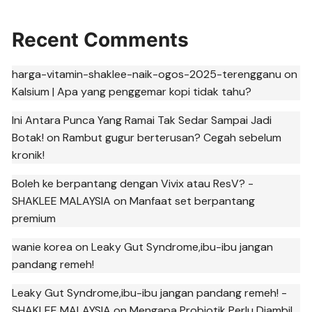
Recent Comments
harga-vitamin-shaklee-naik-ogos-2025-terengganu
on
Kalsium | Apa yang penggemar kopi tidak tahu?
Ini Antara Punca Yang Ramai Tak Sedar Sampai Jadi
Botak!
on
Rambut gugur berterusan? Cegah sebelum
kronik!
Boleh ke berpantang dengan Vivix atau ResV? -
SHAKLEE MALAYSIA
on
Manfaat set berpantang
premium
wanie korea
on
Leaky Gut Syndrome,ibu-ibu jangan
pandang remeh!
Leaky Gut Syndrome,ibu-ibu jangan pandang remeh! -
SHAKLEE MALAYSIA
on
Mengapa Probiotik Perlu Diambil