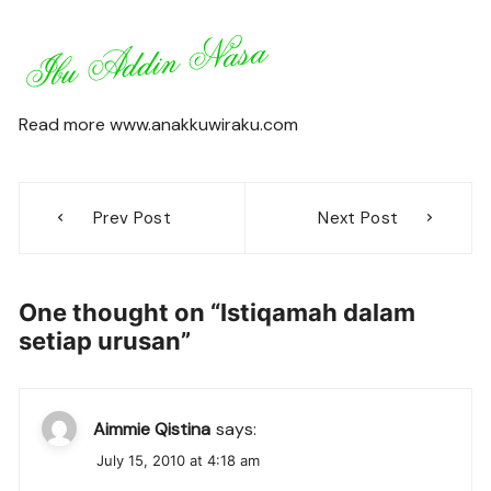
Read more www.anakkuwiraku.com
Post
Prev Post
Next Post
navigation
One thought on “
Istiqamah dalam
setiap urusan
”
Aimmie Qistina
says:
July 15, 2010 at 4:18 am