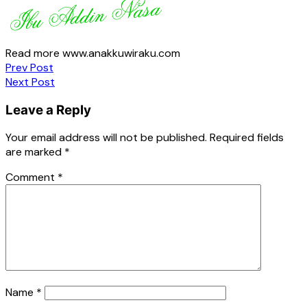
Read more www.anakkuwiraku.com
Post
Prev Post
Next Post
navigation
Leave a Reply
Your email address will not be published.
Required fields
are marked
*
Comment
*
Name
*