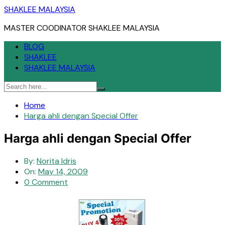
Skip
SHAKLEE MALAYSIA
to
MASTER COODINATOR SHAKLEE MALAYSIA
content
BLOG
SHAKLEE
SHAKLEE MALAYSIA
Home
Harga ahli dengan Special Offer
Harga ahli dengan Special Offer
By:
Norita Idris
On:
May 14, 2009
0 Comment