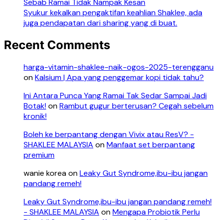
Sebab Ramai Tidak Nampak Kesan
Syukur kekalkan pengaktifan keahlian Shaklee, ada
juga pendapatan dari sharing yang di buat.
Recent Comments
harga-vitamin-shaklee-naik-ogos-2025-terengganu
on
Kalsium | Apa yang penggemar kopi tidak tahu?
Ini Antara Punca Yang Ramai Tak Sedar Sampai Jadi
Botak!
on
Rambut gugur berterusan? Cegah sebelum
kronik!
Boleh ke berpantang dengan Vivix atau ResV? -
SHAKLEE MALAYSIA
on
Manfaat set berpantang
premium
wanie korea
on
Leaky Gut Syndrome,ibu-ibu jangan
pandang remeh!
Leaky Gut Syndrome,ibu-ibu jangan pandang remeh!
- SHAKLEE MALAYSIA
on
Mengapa Probiotik Perlu