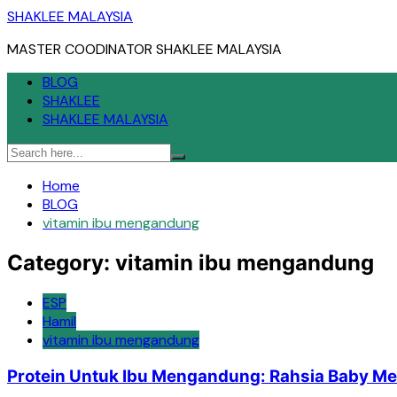
Skip
SHAKLEE MALAYSIA
to
MASTER COODINATOR SHAKLEE MALAYSIA
content
BLOG
SHAKLEE
SHAKLEE MALAYSIA
Home
BLOG
vitamin ibu mengandung
Category:
vitamin ibu mengandung
ESP
Hamil
vitamin ibu mengandung
Protein Untuk Ibu Mengandung: Rahsia Baby M