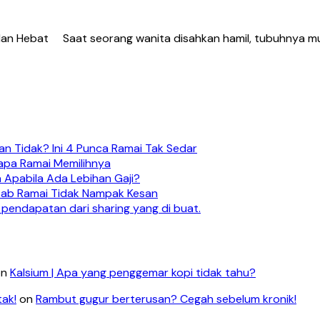
n Hebat Saat seorang wanita disahkan hamil, tubuhnya mula 
n Tidak? Ini 4 Punca Ramai Tak Sedar
apa Ramai Memilihnya
 Apabila Ada Lebihan Gaji?
ebab Ramai Tidak Nampak Kesan
 pendapatan dari sharing yang di buat.
on
Kalsium | Apa yang penggemar kopi tidak tahu?
tak!
on
Rambut gugur berterusan? Cegah sebelum kronik!