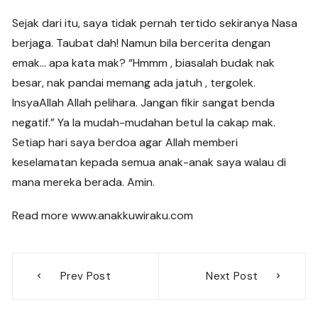
Sejak dari itu, saya tidak pernah tertido sekiranya Nasa
berjaga. Taubat dah! Namun bila bercerita dengan
emak… apa kata mak? “Hmmm , biasalah budak nak
besar, nak pandai memang ada jatuh , tergolek.
InsyaAllah Allah pelihara. Jangan fikir sangat benda
negatif.” Ya la mudah-mudahan betul la cakap mak.
Setiap hari saya berdoa agar Allah memberi
keselamatan kepada semua anak-anak saya walau di
mana mereka berada. Amin.
Read more www.anakkuwiraku.com
Post
Prev Post
Next Post
navigation