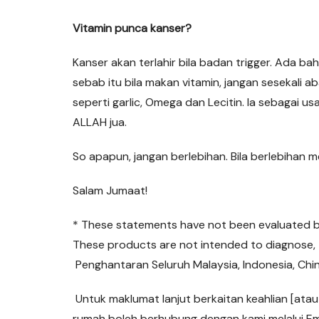
Vitamin punca kanser?
Kanser akan terlahir bila badan trigger. Ada ba
sebab itu bila makan vitamin, jangan sesekali 
seperti garlic, Omega dan Lecitin. Ia sebagai u
ALLAH jua.
So apapun, jangan berlebihan. Bila berlebihan
Salam Jumaat!
* These statements have not been evaluated b
These products are not intended to diagnose, t
Penghantaran Seluruh Malaysia, Indonesia, Chin
Untuk maklumat lanjut berkaitan keahlian [ata
rumah boleh berhubung dengan kami melalui Em