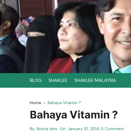
Skip
to
content
BLOG
SHAKLEE
SHAKLEE MALAYSIA
Home
Bahaya Vitamin ?
Bahaya Vitamin ?
By:
Norita Idris
On:
January 10, 2014
0 Comment