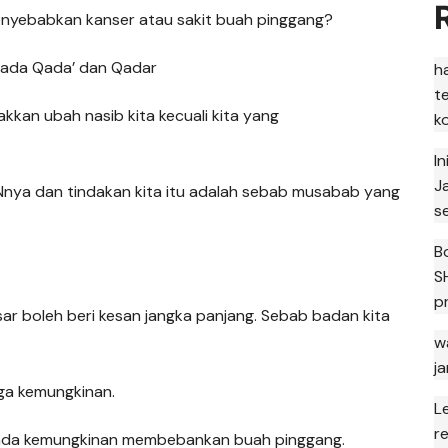
nyebabkan kanser atau sakit buah pinggang?
epada Qada’ dan Qadar
h
t
kkan ubah nasib kita kecuali kita yang
k
I
J
INnya dan tindakan kita itu adalah sebab musabab yang
s
B
S
p
esar boleh beri kesan jangka panjang. Sebab badan kita
w
j
ga kemungkinan.
L
r
r, ada kemungkinan membebankan buah pinggang.