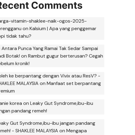
Recent Comments
arga-vitamin-shaklee-naik-ogos-2025-
erengganu
on
Kalsium | Apa yang penggemar
opi tidak tahu?
ni Antara Punca Yang Ramai Tak Sedar Sampai
adi Botak!
on
Rambut gugur berterusan? Cegah
ebelum kronik!
oleh ke berpantang dengan Vivix atau ResV? -
HAKLEE MALAYSIA
on
Manfaat set berpantang
remium
anie korea
on
Leaky Gut Syndrome,ibu-ibu
angan pandang remeh!
eaky Gut Syndrome,ibu-ibu jangan pandang
emeh! - SHAKLEE MALAYSIA
on
Mengapa