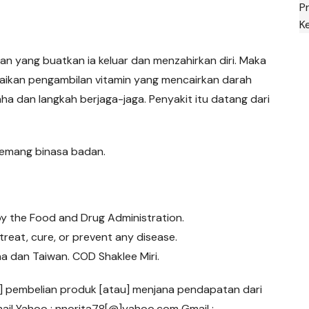
P
K
han yang buatkan ia keluar dan menzahirkan diri. Maka
abaikan pengambilan vitamin yang mencairkan darah
saha dan langkah berjaga-jaga. Penyakit itu datang dari
 memang binasa badan.
y the Food and Drug Administration.
reat, cure, or prevent any disease.
a dan Taiwan. COD Shaklee Miri.
u] pembelian produk [atau] menjana pendapatan dari
ail Yahoo : nnorita78[@]yahoo.com Gmail :