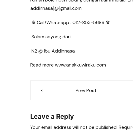
addinnasa[@]gmail.com
♛ Call/Whatsapp : 012-853-5689 ♛
Salam sayang dari
N2 @ Ibu Addinnasa
Read more www.anakkuwiraku.com
Post
Prev Post
navigation
Leave a Reply
Your email address will not be published.
Requir