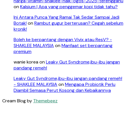
harga-vitamin-shaklee-naik-ogos-2025-terengganu
on
Kalsium | Apa yang penggemar kopi tidak tahu?
Ini Antara Punca Yang Ramai Tak Sedar Sampai Jadi
Botak!
on
Rambut gugur berterusan? Cegah sebelum
kronik!
Boleh ke berpantang dengan Vivix atau ResV? -
SHAKLEE MALAYSIA
on
Manfaat set berpantang
premium
wanie korea
on
Leaky Gut Syndrome,ibu-ibu jangan
pandang remeh!
Leaky Gut Syndrome,ibu-ibu jangan pandang remeh!
- SHAKLEE MALAYSIA
on
Mengapa Probiotik Perlu
Diambil Semasa Perut Kosong dan Kebaikannya
Cream Blog by
Themebeez