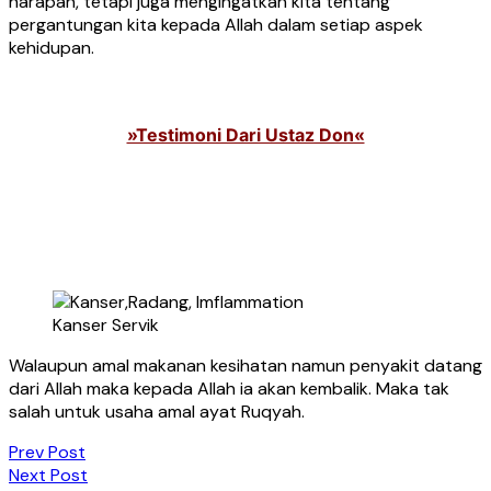
harapan, tetapi juga mengingatkan kita tentang
pergantungan kita kepada Allah dalam setiap aspek
kehidupan.
»Testimoni Dari Ustaz Don«
Kanser Servik
Walaupun amal makanan kesihatan namun penyakit datang
dari Allah maka kepada Allah ia akan kembalik. Maka tak
salah untuk usaha amal ayat Ruqyah.
Post
Prev Post
Next Post
navigation