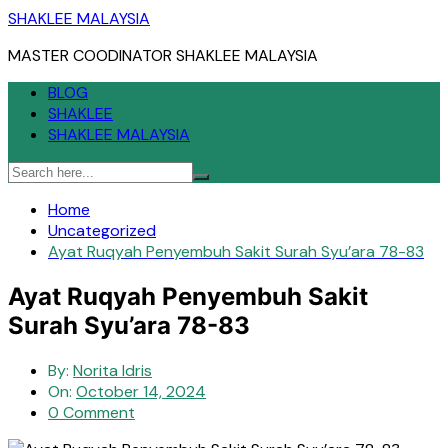
Skip
SHAKLEE MALAYSIA
to
MASTER COODINATOR SHAKLEE MALAYSIA
content
BLOG
SHAKLEE
SHAKLEE MALAYSIA
Home
Uncategorized
Ayat Ruqyah Penyembuh Sakit Surah Syu’ara 78-83
Ayat Ruqyah Penyembuh Sakit
Surah Syu’ara 78-83
By:
Norita Idris
On:
October 14, 2024
0 Comment