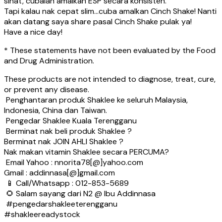
sihat, cubalah amalkan ESP secara konsisten.
Tapi kalau nak cepat slim…cuba amalkan Cinch Shake! Nanti
akan datang saya share pasal Cinch Shake pulak ya!
Have a nice day!
* These statements have not been evaluated by the Food
and Drug Administration.
These products are not intended to diagnose, treat, cure,
or prevent any disease.
Penghantaran produk Shaklee ke seluruh Malaysia,
Indonesia, China dan Taiwan.
Pengedar Shaklee Kuala Terengganu
Berminat nak beli produk Shaklee ?
Berminat nak JOIN AHLI Shaklee ?
Nak makan vitamin Shaklee secara PERCUMA?
Email Yahoo : nnorita78[@]yahoo.com
Gmail : addinnasa[@]gmail.com
📱 Call/Whatsapp : 012-853-5689
🌻 Salam sayang dari N2 @ Ibu Addinnasa
#pengedarshakleeterengganu
#shakleereadystock