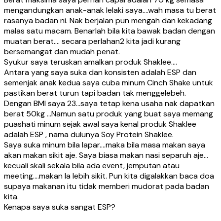
mengandungkan anak-anak lelaki saya….wah masa tu berat
rasanya badan ni. Nak berjalan pun mengah dan kekadang
malas satu macam. Benarlah bila kita bawak badan dengan
muatan berat…. secara perlahan2 kita jadi kurang
bersemangat dan mudah penat.
Syukur saya teruskan amalkan produk Shaklee….
Antara yang saya suka dan konsisten adalah ESP dan
semenjak anak kedua saya cuba minum Cinch Shake untuk
pastikan berat turun tapi badan tak menggelebeh.
Dengan BMI saya 23…saya tetap kena usaha nak dapatkan
berat 50kg …Namun satu produk yang buat saya memang
puashati minum sejak awal saya kenal produk Shaklee
adalah ESP , nama dulunya Soy Protein Shaklee.
Saya suka minum bila lapar….maka bila masa makan saya
akan makan sikit aje. Saya biasa makan nasi separuh aje…
kecuali skali sekala bila ada event, jemputan atau
meeting….makan la lebih sikit. Pun kita digalakkan baca doa
supaya makanan itu tidak memberi mudorat pada badan
kita.
Kenapa saya suka sangat ESP?