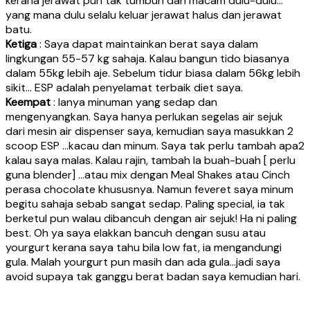
kerana jerawat pun tak tumbuh dah macam dulu-dulu…
yang mana dulu selalu keluar jerawat halus dan jerawat
batu.
Ketiga
: Saya dapat maintainkan berat saya dalam
lingkungan 55-57 kg sahaja. Kalau bangun tido biasanya
dalam 55kg lebih aje. Sebelum tidur biasa dalam 56kg lebih
sikit… ESP adalah penyelamat terbaik diet saya.
Keempat
: Ianya minuman yang sedap dan
mengenyangkan. Saya hanya perlukan segelas air sejuk
dari mesin air dispenser saya, kemudian saya masukkan 2
scoop ESP …kacau dan minum. Saya tak perlu tambah apa2
kalau saya malas. Kalau rajin, tambah la buah-buah [ perlu
guna blender] …atau mix dengan Meal Shakes atau Cinch
perasa chocolate khususnya. Namun feveret saya minum
begitu sahaja sebab sangat sedap. Paling special, ia tak
berketul pun walau dibancuh dengan air sejuk! Ha ni paling
best. Oh ya saya elakkan bancuh dengan susu atau
yourgurt kerana saya tahu bila low fat, ia mengandungi
gula. Malah yourgurt pun masih dan ada gula…jadi saya
avoid supaya tak ganggu berat badan saya kemudian hari.