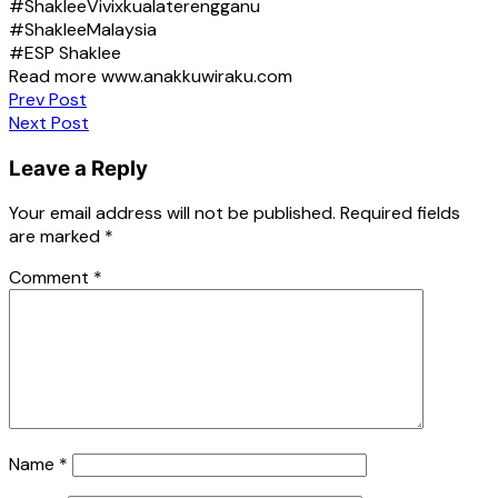
#ShakleeVivixkualaterengganu
#ShakleeMalaysia
#ESP Shaklee
Read more www.anakkuwiraku.com
Post
Prev Post
Next Post
navigation
Leave a Reply
Your email address will not be published.
Required fields
are marked
*
Comment
*
Name
*