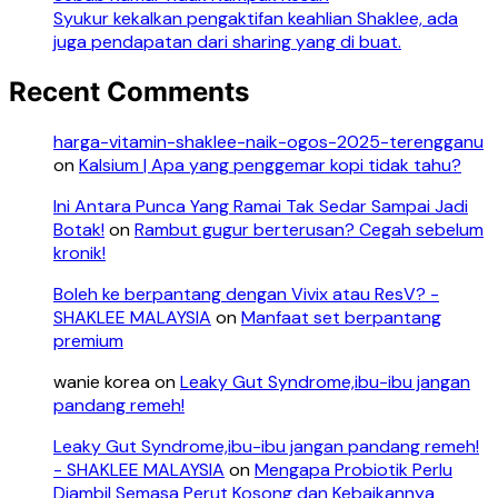
Syukur kekalkan pengaktifan keahlian Shaklee, ada
juga pendapatan dari sharing yang di buat.
Recent Comments
harga-vitamin-shaklee-naik-ogos-2025-terengganu
on
Kalsium | Apa yang penggemar kopi tidak tahu?
Ini Antara Punca Yang Ramai Tak Sedar Sampai Jadi
Botak!
on
Rambut gugur berterusan? Cegah sebelum
kronik!
Boleh ke berpantang dengan Vivix atau ResV? -
SHAKLEE MALAYSIA
on
Manfaat set berpantang
premium
wanie korea
on
Leaky Gut Syndrome,ibu-ibu jangan
pandang remeh!
Leaky Gut Syndrome,ibu-ibu jangan pandang remeh!
- SHAKLEE MALAYSIA
on
Mengapa Probiotik Perlu
Diambil Semasa Perut Kosong dan Kebaikannya