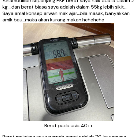
Alhamdulillah sepanjang PKP berat saya naik ada la dalam 2
kg….dan berat biasa saya adalah dalam 55kg lebih sikit….
Saya amal konsep arwah mak ajar…bila masak, banyakkan
amik bau…maka akan kurang makan.hehehehe
Berat pada usia 40++
Berat maksima saya pernah capai adalah 70 kg semasa