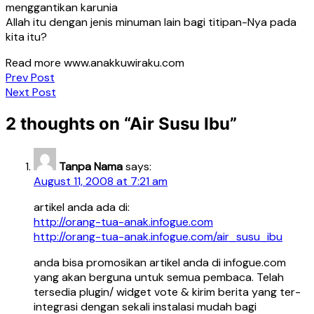
menggantikan karunia
Allah itu dengan jenis minuman lain bagi titipan-Nya pada
kita itu?
Read more www.anakkuwiraku.com
Post
Prev Post
Next Post
navigation
2 thoughts on “
Air Susu Ibu
”
Tanpa Nama
says:
August 11, 2008 at 7:21 am
artikel anda ada di:
http://orang-tua-anak.infogue.com
http://orang-tua-anak.infogue.com/air_susu_ibu
anda bisa promosikan artikel anda di infogue.com
yang akan berguna untuk semua pembaca. Telah
tersedia plugin/ widget vote & kirim berita yang ter-
integrasi dengan sekali instalasi mudah bagi