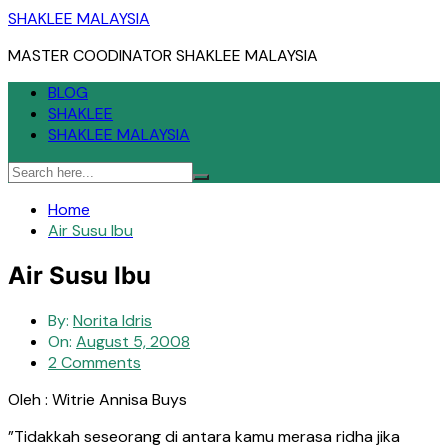
Skip
SHAKLEE MALAYSIA
to
MASTER COODINATOR SHAKLEE MALAYSIA
content
BLOG
SHAKLEE
SHAKLEE MALAYSIA
Home
Air Susu Ibu
Air Susu Ibu
By:
Norita Idris
On:
August 5, 2008
2 Comments
Oleh : Witrie Annisa Buys
”Tidakkah seseorang di antara kamu merasa ridha jika