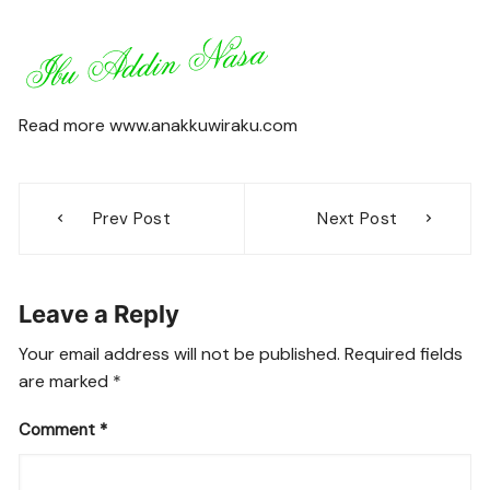
Read more www.anakkuwiraku.com
Post
Prev Post
Next Post
navigation
Leave a Reply
Your email address will not be published.
Required fields
are marked
*
Comment
*