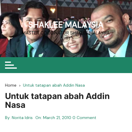
Skip
to
content
SHAKLEE MALAYSIA
MASTER COODINATOR SHAKLEE MALAYSIA
Home
Untuk tatapan abah Addin Nasa
Untuk tatapan abah Addin
Nasa
By:
Norita Idris
On:
March 21, 2010
0 Comment