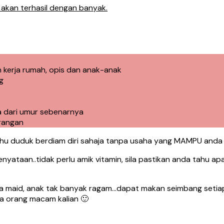
akan terhasil dengan banyak.
n kerja rumah, opis dan anak-anak
g
a dari umur sebenarnya
rangan
u duduk berdiam diri sahaja tanpa usaha yang MAMPU and
ataan..tidak perlu amik vitamin, sila pastikan anda tahu a
aid, anak tak banyak ragam…dapat makan seimbang setiap 
a orang macam kalian 🙂