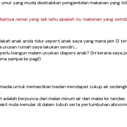
t umur yang muda disebabkan pengambilan makanan yang tida
katnya ramai yang tak tahu apakah itu makanan yang seim
kah anak anda tidur seperti anak saya yang mana jam 12 te
 urusan rumah saya lakukan sendiri….
 perlu bangun malam uruskan diapers anak? (Ini kerana saya
ena sampai ke pagi!)
adai untuk memastikan badan mendapat cukup air sedangkan 
t adalah berpunca dari malas minum air dan malas ke tandas. 
yakit mula menular di dalam tubuh serta pertumbuhan abnor