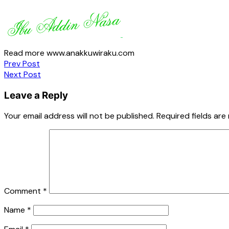
Read more www.anakkuwiraku.com
Post
Prev Post
Next Post
navigation
Leave a Reply
Your email address will not be published.
Required fields ar
Comment
*
Name
*