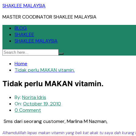
Skip
SHAKLEE MALAYSIA
to
MASTER COODINATOR SHAKLEE MALAYSIA
content
BLOG
SHAKLEE
SHAKLEE MALAYSIA
Home
Tidak perlu MAKAN vitamin.
Tidak perlu MAKAN vitamin.
By:
Norita Idris
On:
October 19, 2010
0 Comment
Sms dari seorang customer, Marlina M Nazman,
Alhamdulillah lepas makan vitamin yang beli kat akak tu saya dah kurang