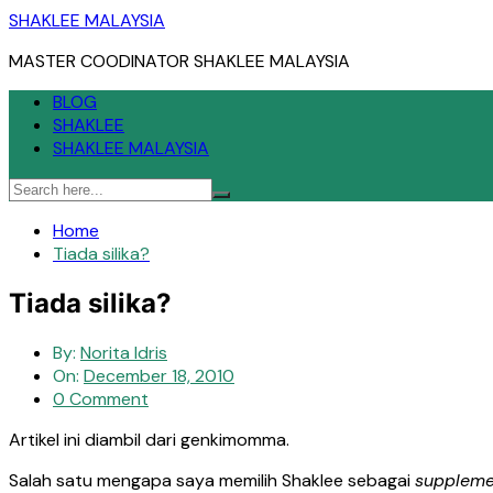
Skip
SHAKLEE MALAYSIA
to
MASTER COODINATOR SHAKLEE MALAYSIA
content
BLOG
SHAKLEE
SHAKLEE MALAYSIA
Home
Tiada silika?
Tiada silika?
By:
Norita Idris
On:
December 18, 2010
0 Comment
Artikel ini diambil dari genkimomma.
Salah satu mengapa saya memilih Shaklee sebagai
suppleme