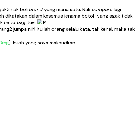
gak2 nak beli
brand
yang mana satu. Nak
compare
lagi
eh dikatakan dalam kesemua jenama botol) yang agak tidak
ak
hand bag
tue.
ang2 jumpa nih! Itu lah orang selalu kata, tak kenal, maka tak
00mg
). Inilah yang saya maksudkan…