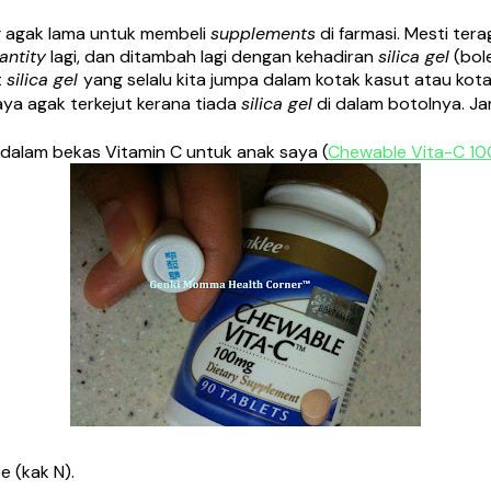
g agak lama untuk membeli
supplements
di farmasi. Mesti tera
antity
lagi, dan ditambah lagi dengan kehadiran
silica gel
(bol
t
silica gel
yang selalu kita jumpa dalam kotak kasut atau kot
aya agak terkejut kerana tiada
silica gel
di dalam botolnya. Jar
dalam bekas Vitamin C untuk anak saya (
Chewable Vita-C 1
 (kak N).