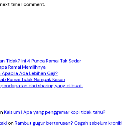
 next time I comment.
n Tidak? Ini 4 Punca Ramai Tak Sedar
apa Ramai Memilihnya
 Apabila Ada Lebihan Gaji?
ebab Ramai Tidak Nampak Kesan
 pendapatan dari sharing yang di buat.
on
Kalsium | Apa yang penggemar kopi tidak tahu?
tak!
on
Rambut gugur berterusan? Cegah sebelum kronik!