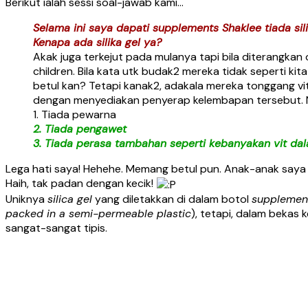
Berikut ialah sessi soal-jawab kami…
Selama ini saya dapati supplements Shaklee tiada silik
Kenapa ada silika gel ya?
Akak juga terkejut pada mulanya tapi bila diterangkan 
children. Bila kata utk budak2 mereka tidak seperti kita
betul kan? Tetapi kanak2, adakala mereka tonggang vit
dengan menyediakan penyerap kelembapan tersebut. Nam
1. Tiada pewarna
2. Tiada pengawet
3. Tiada perasa tambahan seperti kebanyakan vit dal
Lega hati saya! Hehehe. Memang betul pun. Anak-anak saya s
Haih, tak padan dengan kecik!
Uniknya
silica gel
yang diletakkan di dalam botol
suppleme
packed in a semi-permeable plastic
), tetapi, dalam bekas
sangat-sangat tipis.