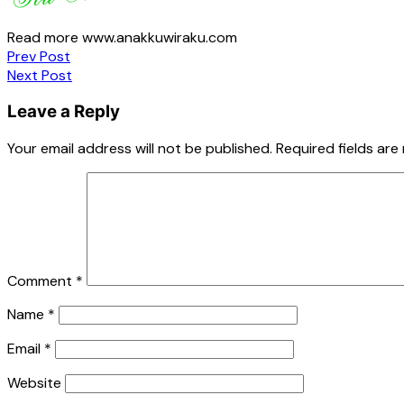
Read more www.anakkuwiraku.com
Post
Prev Post
Next Post
navigation
Leave a Reply
Your email address will not be published.
Required fields ar
Comment
*
Name
*
Email
*
Website