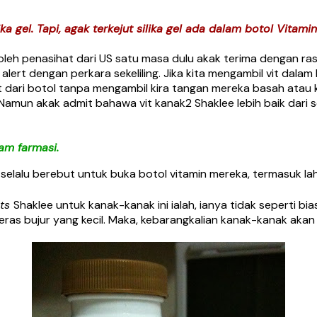
a gel. Tapi, agak terkejut silika gel ada dalam botol Vitamin
oleh penasihat dari US satu masa dulu akak terima dengan rasi
 alert dengan perkara sekeliling. Jika kita mengambil vit dalam
 dari botol tanpa mengambil kira tangan mereka basah atau ke
un akak admit bahawa vit kanak2 Shaklee lebih baik dari se
am farmasi.
elalu berebut untuk buka botol vitamin mereka, termasuk lah 
nts
Shaklee untuk kanak-kanak ini ialah, ianya tidak seperti bias
 keras bujur yang kecil. Maka, kebarangkalian kanak-kanak aka