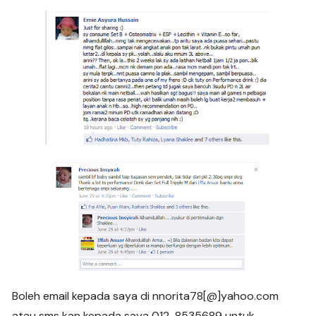
Boleh email kepada saya di nnorita78[@]yahoo.com
atau sms kan kepada saya 012-8535689 untuk