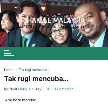
Skip
to
content
SHAKLEE MALAYSIA
MASTER COODINATOR SHAKLEE MALAYSIA
Home
Tak rugi mencuba…
Tak rugi mencuba…
By:
Norita Idris
On:
July 8, 2011
0 Comment
Apa kata mereka?