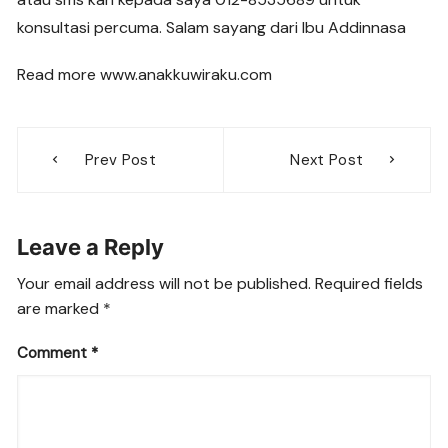
konsultasi percuma. Salam sayang dari Ibu Addinnasa
Read more www.anakkuwiraku.com
Post
Prev Post
Next Post
navigation
Leave a Reply
Your email address will not be published.
Required fields
are marked
*
Comment
*