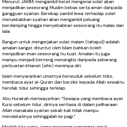
Menurut JAKIM, mengambil berat mengenai solat akan
menjadikan seseorang Muslim bebas serta aman daripada
gangguan syaitan. Bersikap sambil lewa terhadap solat
menyebabkan syaitan akan mengambil peluang
berdamping hingga menyebabkan seseorang itu malas dan
lalai.
Bangun untuk mengerjakan solat malam (tahajud) adalah
amalan sangat dituntut oleh Islam bahkan boleh
menjadikan iman seseorang itu kuat. Amalan itu juga
mampu menjadi benteng menangkis daripada sebarang
perbuatan khianat (sihir) menimpa diri.
Islam menyarankan umatnya berwuduk sebelum tidur,
membaca ayat al-Quran dan berzikir kepada Allah sewaktu
hendak tidur sehingga terlelap.
Abu Hurairah meriwayatkan: “Sesiapa yang membaca ayat
Kursi sebelum tidur, dirinya sentiasa di dalam peliharaan
Allah manakala syaitan sekali-kali tidak mampu
mendekatinya sehinggalah ke pagi.”
Marilah kita sama-sama menanam semangat untuk