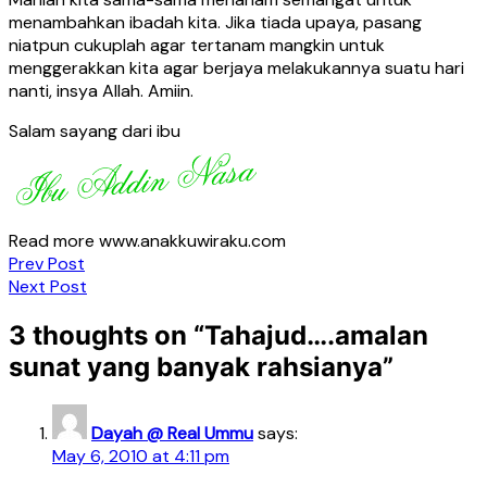
menambahkan ibadah kita. Jika tiada upaya, pasang
niatpun cukuplah agar tertanam mangkin untuk
menggerakkan kita agar berjaya melakukannya suatu hari
nanti, insya Allah. Amiin.
Salam sayang dari ibu
Read more www.anakkuwiraku.com
Post
Prev Post
Next Post
navigation
3 thoughts on “
Tahajud….amalan
sunat yang banyak rahsianya
”
Dayah @ Real Ummu
says:
May 6, 2010 at 4:11 pm