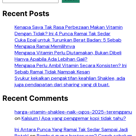
Recent Posts
Kenapa Saya Tak Rasa Perbezaan Makan Vitamin
Dengan Tidak? Ini 4 Punca Ramai Tak Sedar
Cuka Epal untuk Turunkan Berat Badan: 5 Sebab
Mengapa Ramai Memilihnya
Mengapa Vitamin Perlu Diutamakan, Bukan Dibeli
Hanya Apabila Ada Lebihan Gaji?
Mengapa Perlu Ambil Vitamin Secara Konsisten? Ini
Sebab Ramai Tidak Nampak Kesan
Syukur kekalkan pengaktifan keahlian Shaklee, ada
juga pendapatan dari sharing yang di buat.
Recent Comments
harga-vitamin-shaklee-naik-ogos-2025-terengganu
on
Kalsium | Apa yang penggemar kopi tidak tahu?
Ini Antara Punca Yang Ramai Tak Sedar Sampai Jadi
Botak!
on
Rambut gugur berterusan? Cegah sebelum