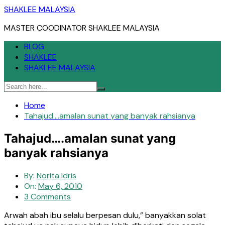
Skip
SHAKLEE MALAYSIA
to
MASTER COODINATOR SHAKLEE MALAYSIA
content
BLOG
SHAKLEE
SHAKLEE MALAYSIA
Home
Tahajud….amalan sunat yang banyak rahsianya
Tahajud….amalan sunat yang
banyak rahsianya
By:
Norita Idris
On:
May 6, 2010
3 Comments
Arwah abah ibu selalu berpesan dulu,” banyakkan solat